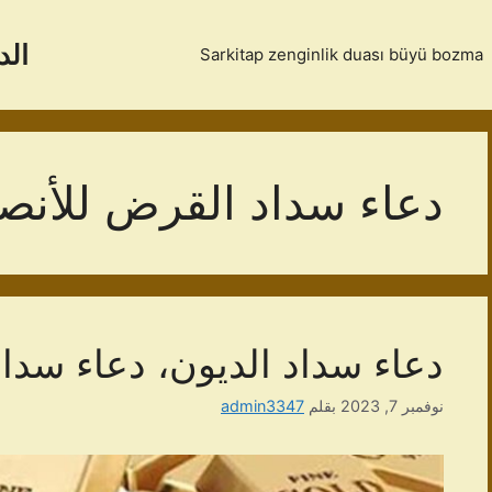
الد
Sarkitap zenginlik duası büyü bozma
دعاء سداد القرض للأنصا
دعاء سداد الديون، دعاء سدا
نوفمبر 7, 2023
بقلم
admin3347