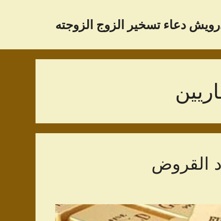
رویش دعاء تسخير الزوج الزوجته
ريين
د القروض