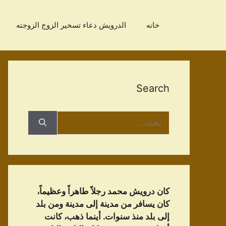
نتقل
لى
خانه
الدرویش دعاء تسخير الزوج الزوجته
لمحتوى
Search
البحث
عن:
كان درويش محمد رجلاً طاهراً وعظيماً،
كان يسافر من مدينة إلى مدينة ومن بلد
إلى بلد منذ سنوات. أينما ذهب، كانت