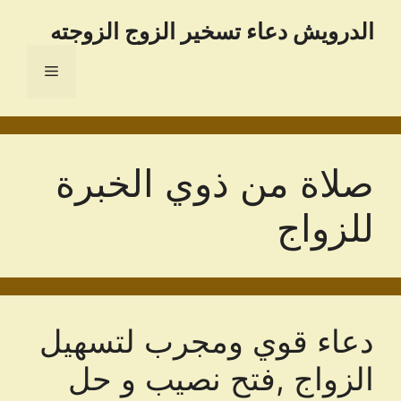
نتقل
الدرویش دعاء تسخير الزوج الزوجته
لى
لمحتوى
القائمة
صلاة من ذوي الخبرة
للزواج
دعاء قوي ومجرب لتسهيل
الزواج ,فتح نصيب و حل