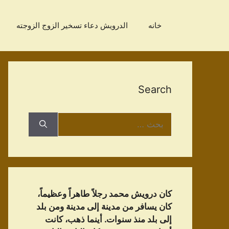
نتقل
لى
خانه
الدرویش دعاء تسخير الزوج الزوجته
لمحتوى
Search
البحث
عن:
كان درويش محمد رجلاً طاهراً وعظيماً،
كان يسافر من مدينة إلى مدينة ومن بلد
إلى بلد منذ سنوات. أينما ذهب، كانت