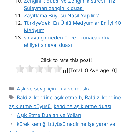
Zenginlik duası ve Zenginlik suresi- Hz
Süleyman zenginlik duası
Zayıflama Büyüsü Nasıl Yapılır ?
Türkiye’deki En Ünlü Medyumlar En İyi 40
Medyum
sınava girmeden önce okunacak dua
ehliyet sınavaı duası
Click to rate this post!
[Total:
0
Average:
0
]
Aşk ve sevgi için dua ve muska
Baldızı kendine aşık etme b
,
Baldızı kendine
aşık etme büyüsü
,
kendine aşık etme duası
Aşık Etme Duaları ve Yolları
kürek kemiği büyüsü nedir ne işe yarar ve