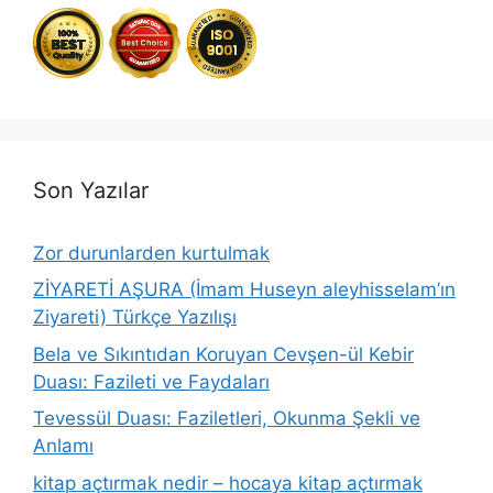
Son Yazılar
Zor durunlarden kurtulmak
ZİYARETİ AŞURA (İmam Huseyn aleyhisselam’ın
Ziyareti) Türkçe Yazılışı
Bela ve Sıkıntıdan Koruyan Cevşen-ül Kebir
Duası: Fazileti ve Faydaları
Tevessül Duası: Faziletleri, Okunma Şekli ve
Anlamı
kitap açtırmak nedir – hocaya kitap açtırmak