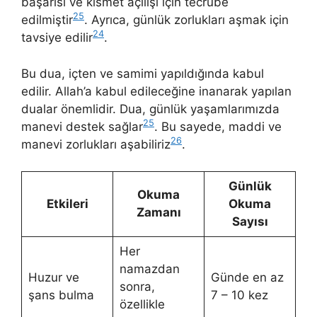
başarısı ve kısmet açılışı için tecrübe
25
edilmiştir
. Ayrıca, günlük zorlukları aşmak için
24
tavsiye edilir
.
Bu dua, içten ve samimi yapıldığında kabul
edilir. Allah’a kabul edileceğine inanarak yapılan
dualar önemlidir. Dua, günlük yaşamlarımızda
25
manevi destek sağlar
. Bu sayede, maddi ve
26
manevi zorlukları aşabiliriz
.
Günlük
Okuma
Etkileri
Okuma
Zamanı
Sayısı
Her
namazdan
Huzur ve
Günde en az
sonra,
şans bulma
7 – 10 kez
özellikle