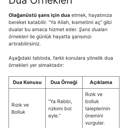
Olağanüstü şans için dua
etmek, hayatınıza
bereket katabilir. “Ya Allah, kısmetimi aç” gibi
dualar bu amaca hizmet eder.
Şans duaları
örnekleri
ile günlük hayatta şansınızı
artırabilirsiniz.
Aşağıdaki tabloda, farklı konulara yönelik dua
örnekleri yer almaktadır:
Dua Konusu
Dua Örneği
Açıklama
Rızık ve
“Ya Rabbi,
bolluk
Rızık ve
rızkımı bol
taleplerinin
Bolluk
eyle.”
önemini
vurgular.