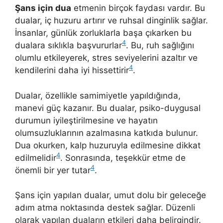
Şans için dua
etmenin birçok faydası vardır. Bu
dualar, iç huzuru artırır ve ruhsal dinginlik sağlar.
İnsanlar, günlük zorluklarla başa çıkarken bu
4
dualara sıklıkla başvururlar
. Bu, ruh sağlığını
olumlu etkileyerek, stres seviyelerini azaltır ve
4
kendilerini daha iyi hissettirir
.
Dualar, özellikle samimiyetle yapıldığında,
manevi güç kazanır. Bu dualar, psiko-duygusal
durumun iyileştirilmesine ve hayatın
olumsuzluklarının azalmasına katkıda bulunur.
Dua okurken, kalp huzuruyla edilmesine dikkat
4
edilmelidir
. Sonrasında, teşekkür etme de
4
önemli bir yer tutar
.
Şans için yapılan dualar, umut dolu bir geleceğe
adım atma noktasında destek sağlar. Düzenli
olarak yapılan duaların etkileri daha belirgindir.