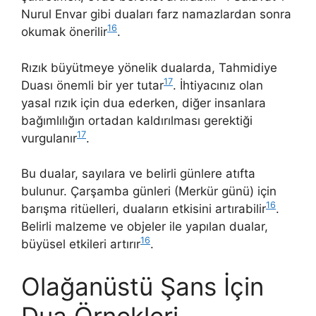
Nurul Envar gibi duaları farz namazlardan sonra
16
okumak önerilir
.
Rızık büyütmeye yönelik dualarda, Tahmidiye
17
Duası önemli bir yer tutar
. İhtiyacınız olan
yasal rızık için dua ederken, diğer insanlara
bağımlılığın ortadan kaldırılması gerektiği
17
vurgulanır
.
Bu dualar, sayılara ve belirli günlere atıfta
bulunur. Çarşamba günleri (Merkür günü) için
16
barışma ritüelleri, duaların etkisini artırabilir
.
Belirli malzeme ve objeler ile yapılan dualar,
16
büyüsel etkileri artırır
.
Olağanüstü Şans İçin
Dua Örnekleri