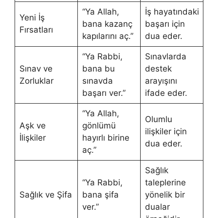
“Ya Allah,
İş hayatındaki
Yeni İş
bana kazanç
başarı için
Fırsatları
kapılarını aç.”
dua eder.
“Ya Rabbi,
Sınavlarda
Sınav ve
bana bu
destek
Zorluklar
sınavda
arayışını
başarı ver.”
ifade eder.
“Ya Allah,
Olumlu
Aşk ve
gönlümü
ilişkiler için
İlişkiler
hayırlı birine
dua eder.
aç.”
Sağlık
“Ya Rabbi,
taleplerine
Sağlık ve Şifa
bana şifa
yönelik bir
ver.”
dualar