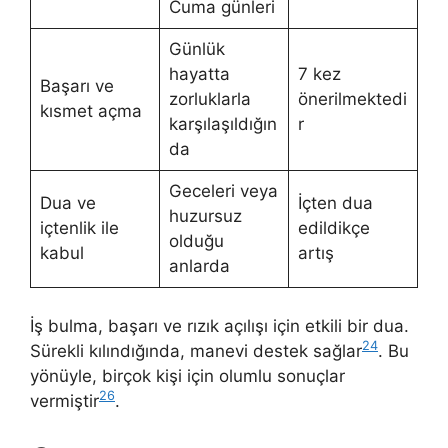
Cuma günleri
Günlük
hayatta
7 kez
Başarı ve
zorluklarla
önerilmektedi
kısmet açma
karşılaşıldığın
r
da
Geceleri veya
Dua ve
İçten dua
huzursuz
içtenlik ile
edildikçe
olduğu
kabul
artış
anlarda
İş bulma, başarı ve rızık açılışı için etkili bir dua.
24
Sürekli kılındığında, manevi destek sağlar
. Bu
yönüyle, birçok kişi için olumlu sonuçlar
26
vermiştir
.