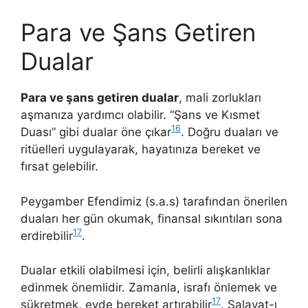
Para ve Şans Getiren
Dualar
Para ve şans getiren dualar
, mali zorlukları
aşmanıza yardımcı olabilir. “Şans ve Kısmet
16
Duası” gibi dualar öne çıkar
. Doğru duaları ve
ritüelleri uygulayarak, hayatınıza bereket ve
fırsat gelebilir.
Peygamber Efendimiz (s.a.s) tarafından önerilen
duaları her gün okumak, finansal sıkıntıları sona
17
erdirebilir
.
Dualar etkili olabilmesi için, belirli alışkanlıklar
edinmek önemlidir. Zamanla, israfı önlemek ve
17
şükretmek, evde bereket artırabilir
. Salavat-ı