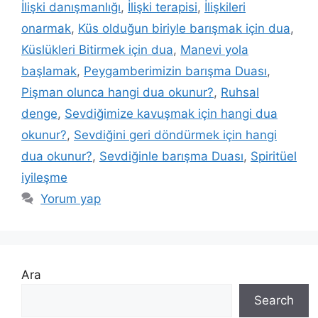
İlişki danışmanlığı
,
İlişki terapisi
,
İlişkileri
onarmak
,
Küs olduğun biriyle barışmak için dua
,
Küslükleri Bitirmek için dua
,
Manevi yola
başlamak
,
Peygamberimizin barışma Duası
,
Pişman olunca hangi dua okunur?
,
Ruhsal
denge
,
Sevdiğimize kavuşmak için hangi dua
okunur?
,
Sevdiğini geri döndürmek için hangi
dua okunur?
,
Sevdiğinle barışma Duası
,
Spiritüel
iyileşme
Yorum yap
Ara
Search