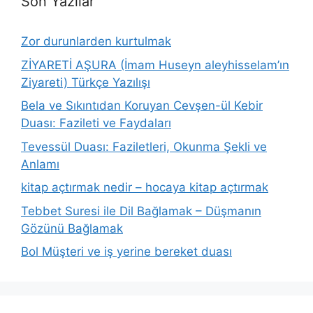
Son Yazılar
Zor durunlarden kurtulmak
ZİYARETİ AŞURA (İmam Huseyn aleyhisselam’ın
Ziyareti) Türkçe Yazılışı
Bela ve Sıkıntıdan Koruyan Cevşen-ül Kebir
Duası: Fazileti ve Faydaları
Tevessül Duası: Faziletleri, Okunma Şekli ve
Anlamı
kitap açtırmak nedir – hocaya kitap açtırmak
Tebbet Suresi ile Dil Bağlamak – Düşmanın
Gözünü Bağlamak
Bol Müşteri ve iş yerine bereket duası