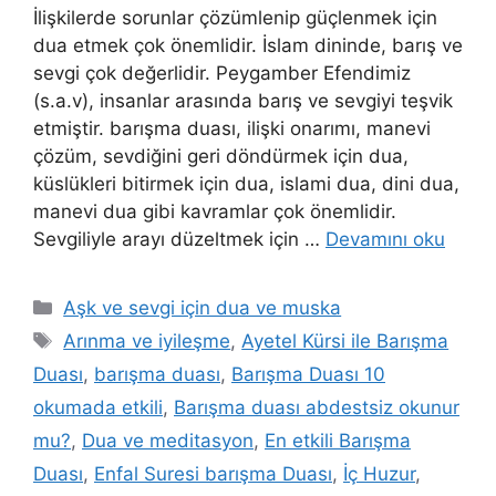
İlişkilerde sorunlar çözümlenip güçlenmek için
dua etmek çok önemlidir. İslam dininde, barış ve
sevgi çok değerlidir. Peygamber Efendimiz
(s.a.v), insanlar arasında barış ve sevgiyi teşvik
etmiştir. barışma duası, ilişki onarımı, manevi
çözüm, sevdiğini geri döndürmek için dua,
küslükleri bitirmek için dua, islami dua, dini dua,
manevi dua gibi kavramlar çok önemlidir.
Sevgiliyle arayı düzeltmek için …
Devamını oku
Aşk ve sevgi için dua ve muska
Arınma ve iyileşme
,
Ayetel Kürsi ile Barışma
Duası
,
barışma duası
,
Barışma Duası 10
okumada etkili
,
Barışma duası abdestsiz okunur
mu?
,
Dua ve meditasyon
,
En etkili Barışma
Duası
,
Enfal Suresi barışma Duası
,
İç Huzur
,