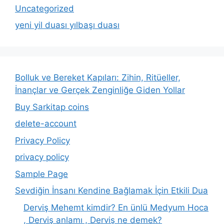
Uncategorized
yeni yil duası yılbaşı duası
Bolluk ve Bereket Kapıları: Zihin, Ritüeller,
İnançlar ve Gerçek Zenginliğe Giden Yollar
Buy Sarkitap coins
delete-account
Privacy Policy
privacy policy
Sample Page
Sevdiğin İnsanı Kendine Bağlamak İçin Etkili Dua
Derviş Mehemt kimdir? En ünlü Medyum Hoca
, Derviş anlamı , Derviş ne demek?