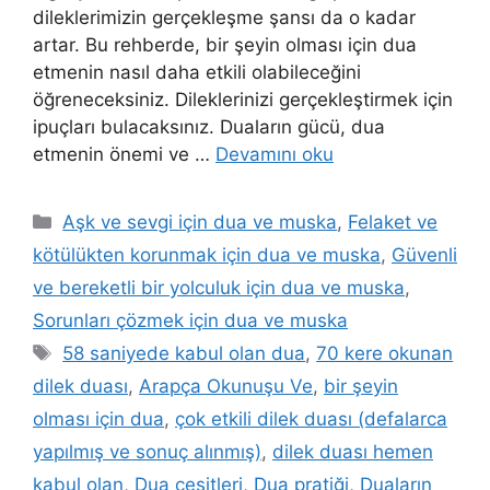
dileklerimizin gerçekleşme şansı da o kadar
artar. Bu rehberde, bir şeyin olması için dua
etmenin nasıl daha etkili olabileceğini
öğreneceksiniz. Dileklerinizi gerçekleştirmek için
ipuçları bulacaksınız. Duaların gücü, dua
etmenin önemi ve …
Devamını oku
Aşk ve sevgi için dua ve muska
,
Felaket ve
kötülükten korunmak için dua ve muska
,
Güvenli
ve bereketli bir yolculuk için dua ve muska
,
Sorunları çözmek için dua ve muska
58 saniyede kabul olan dua
,
70 kere okunan
dilek duası
,
Arapça Okunuşu Ve
,
bir şeyin
olması için dua
,
çok etkili dilek duası (defalarca
yapılmış ve sonuç alınmış)
,
dilek duası hemen
kabul olan
,
Dua çeşitleri
,
Dua pratiği
,
Duaların