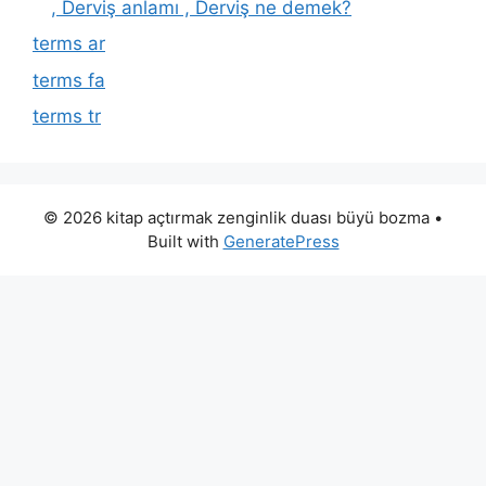
, Derviş anlamı , Derviş ne demek?
terms ar
terms fa
terms tr
© 2026 kitap açtırmak zenginlik duası büyü bozma
•
Built with
GeneratePress