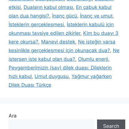
etkisi
,
Duaların kabul olması
,
En çabuk kabul
olan dua hangisi?
,
İnanç gücü
,
İnanç ve umut
,
İsteklerin gerçekleşmesi
,
İsteklerin kabulü için
okunması tavsiye edilen zikirler
,
Kim bu duayı 3
kere okursa?
,
Manevi destek
,
Ne isteğin varsa
kesinlikle gerçekleşmesi için okunacak dua?
,
Ne
istersen iste kabul olan dua?
,
Olumlu enerji
,
Peygamberimizin (sav) dilek duası: Dileklerin
hızlı kabul
,
Umut duygusu
,
Yağmur yağarken
Dilek Duası Türkçe
Ara
Search