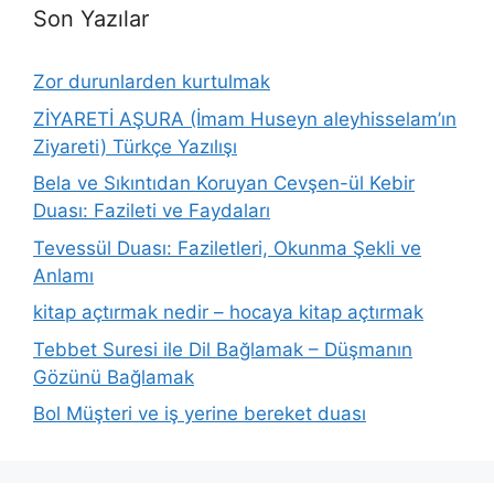
Son Yazılar
Zor durunlarden kurtulmak
ZİYARETİ AŞURA (İmam Huseyn aleyhisselam’ın
Ziyareti) Türkçe Yazılışı
Bela ve Sıkıntıdan Koruyan Cevşen-ül Kebir
Duası: Fazileti ve Faydaları
Tevessül Duası: Faziletleri, Okunma Şekli ve
Anlamı
kitap açtırmak nedir – hocaya kitap açtırmak
Tebbet Suresi ile Dil Bağlamak – Düşmanın
Gözünü Bağlamak
Bol Müşteri ve iş yerine bereket duası