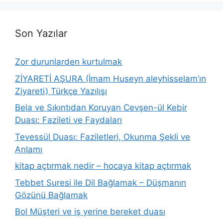
Son Yazılar
Zor durunlarden kurtulmak
ZİYARETİ AŞURA (İmam Huseyn aleyhisselam’ın
Ziyareti) Türkçe Yazılışı
Bela ve Sıkıntıdan Koruyan Cevşen-ül Kebir
Duası: Fazileti ve Faydaları
Tevessül Duası: Faziletleri, Okunma Şekli ve
Anlamı
kitap açtırmak nedir – hocaya kitap açtırmak
Tebbet Suresi ile Dil Bağlamak – Düşmanın
Gözünü Bağlamak
Bol Müşteri ve iş yerine bereket duası