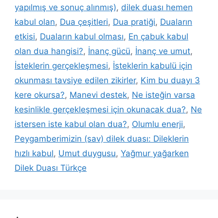
yapılmış ve sonuç alınmış)
,
dilek duası hemen
kabul olan
,
Dua çeşitleri
,
Dua pratiği
,
Duaların
etkisi
,
Duaların kabul olması
,
En çabuk kabul
olan dua hangisi?
,
İnanç gücü
,
İnanç ve umut
,
İsteklerin gerçekleşmesi
,
İsteklerin kabulü için
okunması tavsiye edilen zikirler
,
Kim bu duayı 3
kere okursa?
,
Manevi destek
,
Ne isteğin varsa
kesinlikle gerçekleşmesi için okunacak dua?
,
Ne
istersen iste kabul olan dua?
,
Olumlu enerji
,
Peygamberimizin (sav) dilek duası: Dileklerin
hızlı kabul
,
Umut duygusu
,
Yağmur yağarken
Dilek Duası Türkçe