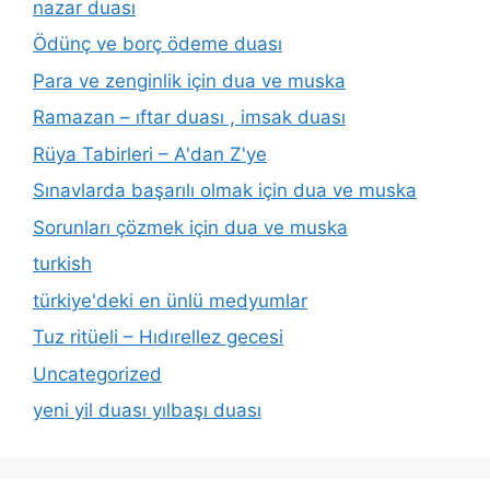
nazar duası
Ödünç ve borç ödeme duası
Para ve zenginlik için dua ve muska
Ramazan – ıftar duası , imsak duası
Rüya Tabirleri – A'dan Z'ye
Sınavlarda başarılı olmak için dua ve muska
Sorunları çözmek için dua ve muska
turkish
türkiye'deki en ünlü medyumlar
Tuz ritüeli – Hıdırellez gecesi
Uncategorized
yeni yil duası yılbaşı duası