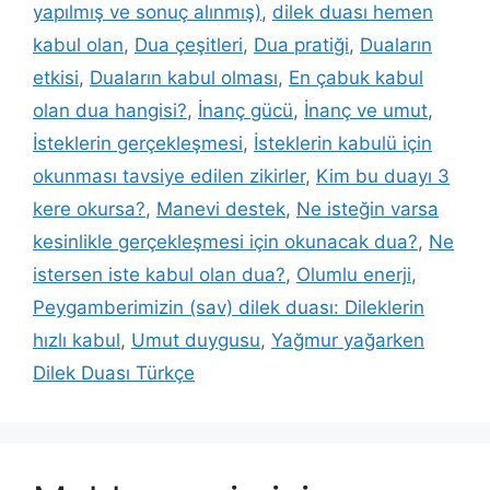
yapılmış ve sonuç alınmış)
,
dilek duası hemen
kabul olan
,
Dua çeşitleri
,
Dua pratiği
,
Duaların
etkisi
,
Duaların kabul olması
,
En çabuk kabul
olan dua hangisi?
,
İnanç gücü
,
İnanç ve umut
,
İsteklerin gerçekleşmesi
,
İsteklerin kabulü için
okunması tavsiye edilen zikirler
,
Kim bu duayı 3
kere okursa?
,
Manevi destek
,
Ne isteğin varsa
kesinlikle gerçekleşmesi için okunacak dua?
,
Ne
istersen iste kabul olan dua?
,
Olumlu enerji
,
Peygamberimizin (sav) dilek duası: Dileklerin
hızlı kabul
,
Umut duygusu
,
Yağmur yağarken
Dilek Duası Türkçe