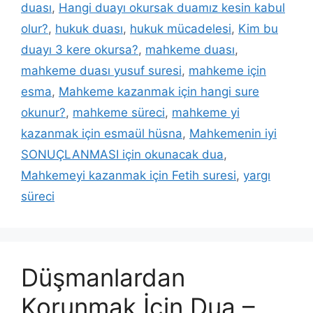
duası
,
Hangi duayı okursak duamız kesin kabul
olur?
,
hukuk duası
,
hukuk mücadelesi
,
Kim bu
duayı 3 kere okursa?
,
mahkeme duası
,
mahkeme duası yusuf suresi
,
mahkeme için
esma
,
Mahkeme kazanmak için hangi sure
okunur?
,
mahkeme süreci
,
mahkeme yi
kazanmak için esmaül hüsna
,
Mahkemenin iyi
SONUÇLANMASI için okunacak dua
,
Mahkemeyi kazanmak için Fetih suresi
,
yargı
süreci
Düşmanlardan
Korunmak İçin Dua –