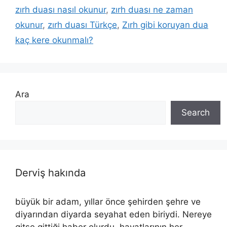
zırh duası nasıl okunur
,
zırh duası ne zaman
okunur
,
zırh duası Türkçe
,
Zırh gibi koruyan dua
kaç kere okunmalı?
Ara
Search
Derviş hakında
büyük bir adam, yıllar önce şehirden şehre ve
diyarından diyarda seyahat eden biriydi. Nereye
gitse gittiği haber olurdu, hayatlarının her