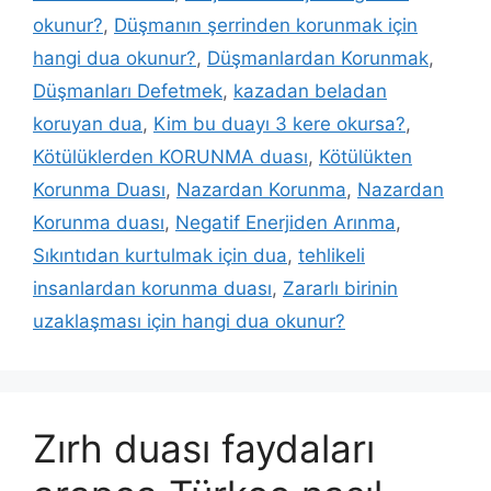
okunur?
,
Düşmanın şerrinden korunmak için
hangi dua okunur?
,
Düşmanlardan Korunmak
,
Düşmanları Defetmek
,
kazadan beladan
koruyan dua
,
Kim bu duayı 3 kere okursa?
,
Kötülüklerden KORUNMA duası
,
Kötülükten
Korunma Duası
,
Nazardan Korunma
,
Nazardan
Korunma duası
,
Negatif Enerjiden Arınma
,
Sıkıntıdan kurtulmak için dua
,
tehlikeli
insanlardan korunma duası
,
Zararlı birinin
uzaklaşması için hangi dua okunur?
Zırh duası faydaları