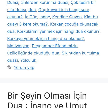
Duası
,
cinlerden korunma duası
,
Çok tesirli bir
şifa duası
,
dua
,
Güç kuvvet için hangi sure
okunur?
,
İç Güç
,
İnanç
,
Kendine Güven
,
Kim bu
duayı 3 kere okursa?
,
Korkan çocuğa okunacak
dua
,
Korkularımı yenmek için hangi dua okunur?
,
Korkuyu yenmek için hangi dua okunur?
,
Motivasyon
,
Peygamber Efendimizin
üzüldüğünde okuduğu dua
,
Sıkıntıdan kurtulma
duası
,
Yolculuk
Yorum yap
Bir Şeyin Olması İçin
Dua : İnanç ve Umut