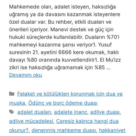
Mahkemede olan, adalet isteyen, haksızlığa
uğramış ya da davasını kazanmak isteyenlere
özel dualar var. Bu rehber, etkili duaları ve
önerileri içeriyor. Manevi destek ve güç için
hukuki süreçlerde kullanılabilir. Duaların %70’i
mahkemeyi kazanma şansı veriyor1. Yusuf
suresinin 21. ayetini 6666 kere okumak, haklı
davayı %80 oranında kuvvetlendirir1. El Mu’izz
zikri ise haksızlığa uğramamak için %85 …
Devamını oku
Felaket ve kötülükten korunmak için dua ve
muska
,
Ödünç ve borç ödeme duası
adalet duaları
,
adalete inanç
,
adliye duası
,
adliye mücadelesi
,
Çaresiz kalınca hangi dua
okunur?
,
denenmiş mahkeme duası
,
hakkaniyet