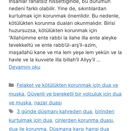
İnsanlar rahatsız hissettiğinde, bu durumun
nedeni farklı olabilir. Yine de, sıkıntılardan
kurtulmak için korunmak önemlidir. Bu nedenle,
kötülükten korunma duaları okunmalıdır. Birisi
huzursuzsa, kötülükten korunmak için
“Allahümme ente rabbi la ilahe illa ente aleyke
tevekkeltü ve ente rabb’ül-arş’il-azim,
maşallahü kane ve ma lem yeşe lem yekün ve la
havle ve la kuvvete illa billah’il Aliyy’il …
Devamını oku
Felaket ve kötülükten korunmak için dua ve
muska
,
Güvenli ve bereketli bir yolculuk için dua
ve muska
,
nazar duası
3 günde düşmanı kahreden dua
,
birinden
kurtulmak için dua
,
cinlerden korunma duası
,
dua ile korunma
,
Düşmana karşı hangi dua