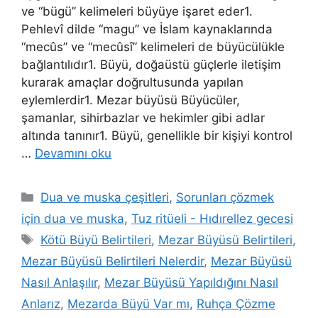
ve “bügü” kelimeleri büyüye işaret eder1.
Pehlevî dilde “magu” ve İslam kaynaklarında
“mecûs” ve “mecûsî” kelimeleri de büyücülükle
bağlantılıdır1. Büyü, doğaüstü güçlerle iletişim
kurarak amaçlar doğrultusunda yapılan
eylemlerdir1. Mezar büyüsü Büyücüler,
şamanlar, sihirbazlar ve hekimler gibi adlar
altında tanınır1. Büyü, genellikle bir kişiyi kontrol
…
Devamını oku
Dua ve muska çeşitleri
,
Sorunları çözmek
için dua ve muska
,
Tuz ritüeli - Hıdırellez gecesi
Kötü Büyü Belirtileri
,
Mezar Büyüsü Belirtileri
,
Mezar Büyüsü Belirtileri Nelerdir
,
Mezar Büyüsü
Nasıl Anlaşılır
,
Mezar Büyüsü Yapıldığını Nasıl
Anlarız
,
Mezarda Büyü Var mı
,
Ruhça Çözme