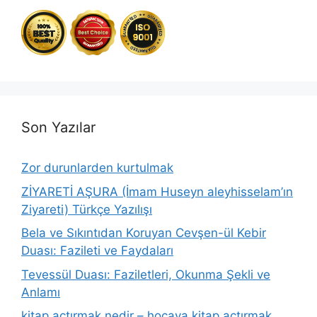
Son Yazılar
Zor durunlarden kurtulmak
ZİYARETİ AŞURA (İmam Huseyn aleyhisselam’ın
Ziyareti) Türkçe Yazılışı
Bela ve Sıkıntıdan Koruyan Cevşen-ül Kebir
Duası: Fazileti ve Faydaları
Tevessül Duası: Faziletleri, Okunma Şekli ve
Anlamı
kitap açtırmak nedir – hocaya kitap açtırmak