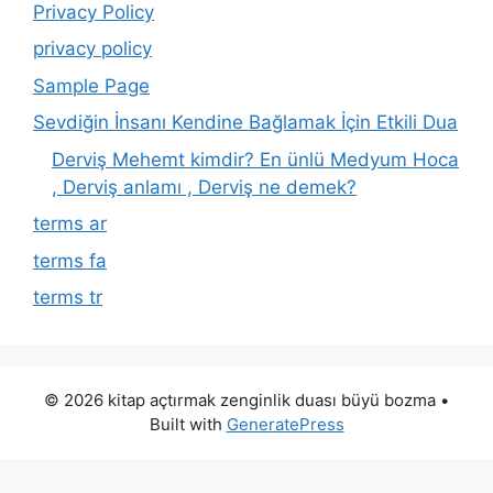
Privacy Policy
privacy policy
Sample Page
Sevdiğin İnsanı Kendine Bağlamak İçin Etkili Dua
Derviş Mehemt kimdir? En ünlü Medyum Hoca
, Derviş anlamı , Derviş ne demek?
terms ar
terms fa
terms tr
© 2026 kitap açtırmak zenginlik duası büyü bozma
•
Built with
GeneratePress