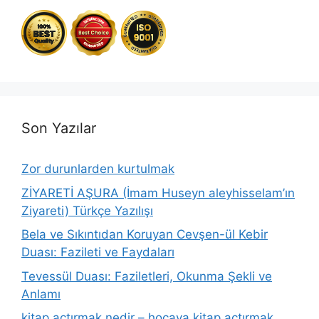
Son Yazılar
Zor durunlarden kurtulmak
ZİYARETİ AŞURA (İmam Huseyn aleyhisselam’ın
Ziyareti) Türkçe Yazılışı
Bela ve Sıkıntıdan Koruyan Cevşen-ül Kebir
Duası: Fazileti ve Faydaları
Tevessül Duası: Faziletleri, Okunma Şekli ve
Anlamı
kitap açtırmak nedir – hocaya kitap açtırmak