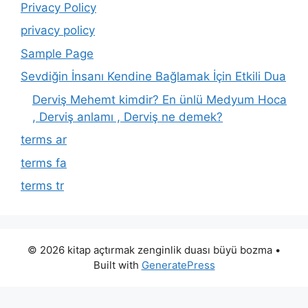
Privacy Policy
privacy policy
Sample Page
Sevdiğin İnsanı Kendine Bağlamak İçin Etkili Dua
Derviş Mehemt kimdir? En ünlü Medyum Hoca
, Derviş anlamı , Derviş ne demek?
terms ar
terms fa
terms tr
© 2026 kitap açtırmak zenginlik duası büyü bozma
•
Built with
GeneratePress