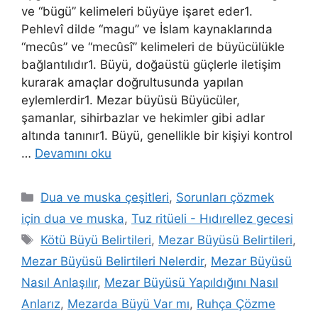
ve “bügü” kelimeleri büyüye işaret eder1.
Pehlevî dilde “magu” ve İslam kaynaklarında
“mecûs” ve “mecûsî” kelimeleri de büyücülükle
bağlantılıdır1. Büyü, doğaüstü güçlerle iletişim
kurarak amaçlar doğrultusunda yapılan
eylemlerdir1. Mezar büyüsü Büyücüler,
şamanlar, sihirbazlar ve hekimler gibi adlar
altında tanınır1. Büyü, genellikle bir kişiyi kontrol
…
Devamını oku
Dua ve muska çeşitleri
,
Sorunları çözmek
için dua ve muska
,
Tuz ritüeli - Hıdırellez gecesi
Kötü Büyü Belirtileri
,
Mezar Büyüsü Belirtileri
,
Mezar Büyüsü Belirtileri Nelerdir
,
Mezar Büyüsü
Nasıl Anlaşılır
,
Mezar Büyüsü Yapıldığını Nasıl
Anlarız
,
Mezarda Büyü Var mı
,
Ruhça Çözme