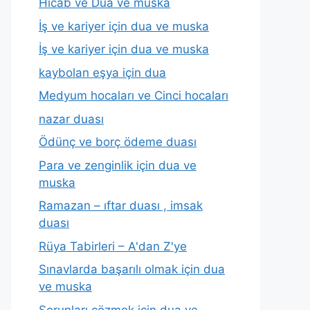
Hicab ve Dua ve muska
İş ve kariyer için dua ve muska
İş ve kariyer için dua ve muska
kaybolan eşya için dua
Medyum hocaları ve Cinci hocaları
nazar duası
Ödünç ve borç ödeme duası
Para ve zenginlik için dua ve
muska
Ramazan – ıftar duası , imsak
duası
Rüya Tabirleri – A'dan Z'ye
Sınavlarda başarılı olmak için dua
ve muska
Sorunları çözmek için dua ve