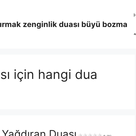
tırmak zenginlik duası büyü bozma
ه
sı için hangi dua
 Yağdıran Duası