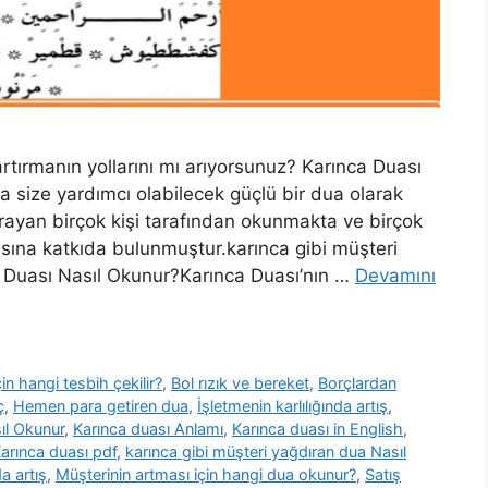
artırmanın yollarını mı arıyorsunuz? Karınca Duası
a size yardımcı olabilecek güçlü bir dua olarak
arayan birçok kişi tarafından okunmakta ve birçok
sına katkıda bulunmuştur.karınca gibi müşteri
 Duası Nasıl Okunur?Karınca Duası’nın …
Devamını
için hangi tesbih çekilir?
,
Bol rızık ve bereket
,
Borçlardan
ç
,
Hemen para getiren dua
,
İşletmenin karlılığında artış
,
ıl Okunur
,
Karınca duası Anlamı
,
Karınca duası in English
,
arınca duası pdf
,
karınca gibi müşteri yağdıran dua Nasıl
a artış
,
Müşterinin artması için hangi dua okunur?
,
Satış