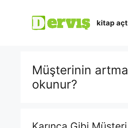
kitap aç
Müşterinin artma
okunur?
Karınca Gibi Müşteri