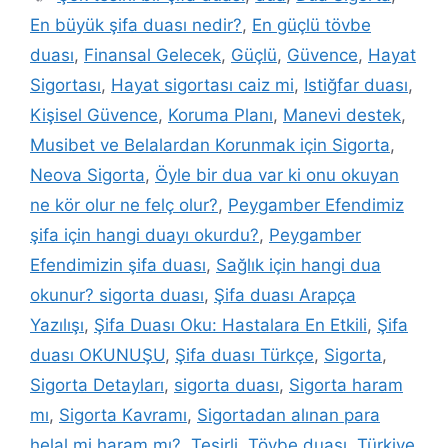
En büyük şifa duası nedir?
,
En güçlü tövbe
duası
,
Finansal Gelecek
,
Güçlü
,
Güvence
,
Hayat
Sigortası
,
Hayat sigortası caiz mi
,
Istiğfar duası
,
Kişisel Güvence
,
Koruma Planı
,
Manevi destek
,
Musibet ve Belalardan Korunmak için Sigorta
,
Neova Sigorta
,
Öyle bir dua var ki onu okuyan
ne kör olur ne felç olur?
,
Peygamber Efendimiz
şifa için hangi duayı okurdu?
,
Peygamber
Efendimizin şifa duası
,
Sağlık için hangi dua
okunur? sigorta duası
,
Şifa duası Arapça
Yazılışı
,
Şifa Duası Oku: Hastalara En Etkili
,
Şifa
duası OKUNUŞU
,
Şifa duası Türkçe
,
Sigorta
,
Sigorta Detayları
,
sigorta duası
,
Sigorta haram
mı
,
Sigorta Kavramı
,
Sigortadan alınan para
helal mi haram mı?
,
Tesirli
,
Tövbe duası
,
Türkiye