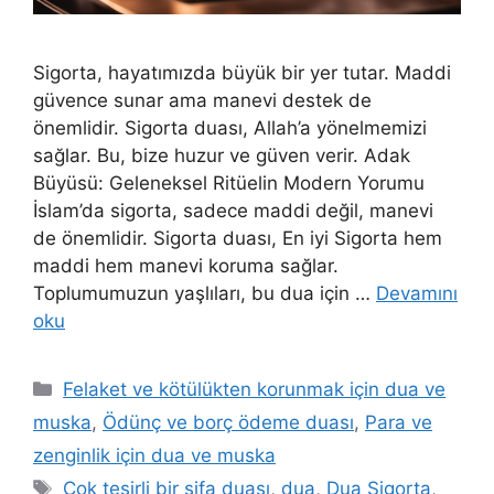
Sigorta, hayatımızda büyük bir yer tutar. Maddi
güvence sunar ama manevi destek de
önemlidir. Sigorta duası, Allah’a yönelmemizi
sağlar. Bu, bize huzur ve güven verir. Adak
Büyüsü: Geleneksel Ritüelin Modern Yorumu
İslam’da sigorta, sadece maddi değil, manevi
de önemlidir. Sigorta duası, En iyi Sigorta hem
maddi hem manevi koruma sağlar.
Toplumumuzun yaşlıları, bu dua için …
Devamını
oku
Felaket ve kötülükten korunmak için dua ve
muska
,
Ödünç ve borç ödeme duası
,
Para ve
zenginlik için dua ve muska
Çok tesirli bir şifa duası
,
dua
,
Dua Sigorta
,