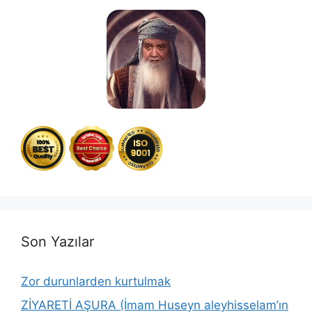
Son Yazılar
Zor durunlarden kurtulmak
ZİYARETİ AŞURA (İmam Huseyn aleyhisselam’ın