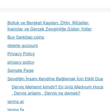
Bolluk ve Bereket Kapıları: Zihin, Ritüeller,
İnançlar ve Gerçek Zenginliğe Giden Yollar
Buy Sarkitap coins
delete-account
Privacy Policy
privacy policy
Sample Page
Sevdiğin İnsanı Kendine Bağlamak İçin Etkili Dua
Derviş Mehemt kimdir? En ünlü Medyum Hoca
, Derviş anlamı , Derviş ne demek?
terms ar
terms fa