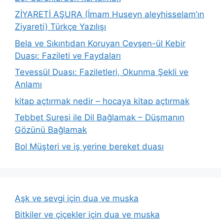
ZİYARETİ AŞURA (İmam Huseyn aleyhisselam’ın
Ziyareti) Türkçe Yazılışı
Bela ve Sıkıntıdan Koruyan Cevşen-ül Kebir
Duası: Fazileti ve Faydaları
Tevessül Duası: Faziletleri, Okunma Şekli ve
Anlamı
kitap açtırmak nedir – hocaya kitap açtırmak
Tebbet Suresi ile Dil Bağlamak – Düşmanın
Gözünü Bağlamak
Bol Müşteri ve iş yerine bereket duası
Aşk ve sevgi için dua ve muska
Bitkiler ve çiçekler için dua ve muska