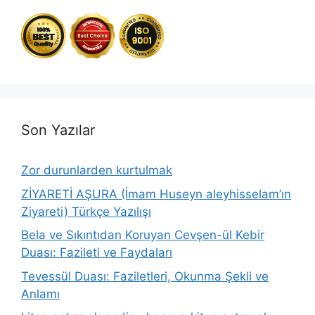
Son Yazılar
Zor durunlarden kurtulmak
ZİYARETİ AŞURA (İmam Huseyn aleyhisselam’ın
Ziyareti) Türkçe Yazılışı
Bela ve Sıkıntıdan Koruyan Cevşen-ül Kebir
Duası: Fazileti ve Faydaları
Tevessül Duası: Faziletleri, Okunma Şekli ve
Anlamı