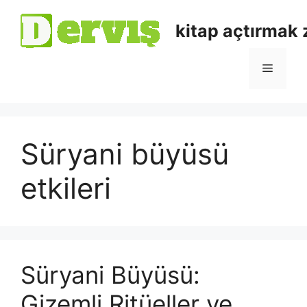
kitap açtırmak
Süryani büyüsü
etkileri
Süryani Büyüsü:
Gizemli Ritüeller ve