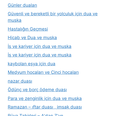
Günler duaları
Güvenli ve bereketli bir yolculuk için dua ve
muska
Hastalığın Geçmesi
Hicab ve Dua ve muska
İş ve kariyer için dua ve muska
İş ve kariyer için dua ve muska
kaybolan eşya için dua
Medyum hocaları ve Cinci hocaları
nazar duası
Ödünç ve borç ödeme duası
Para ve zenginlik için dua ve muska
Ramazan – ıftar duası , imsak duası
Rüya Tabirleri – A'dan Z'ye