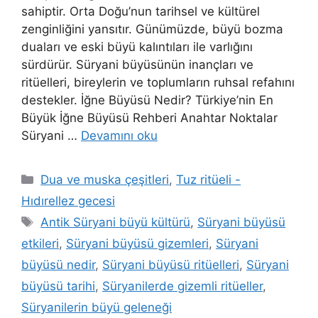
sahiptir. Orta Doğu’nun tarihsel ve kültürel
zenginliğini yansıtır. Günümüzde, büyü bozma
duaları ve eski büyü kalıntıları ile varlığını
sürdürür. Süryani büyüsünün inançları ve
ritüelleri, bireylerin ve toplumların ruhsal refahını
destekler. İğne Büyüsü Nedir? Türkiye’nin En
Büyük İğne Büyüsü Rehberi Anahtar Noktalar
Süryani …
Devamını oku
Dua ve muska çeşitleri
,
Tuz ritüeli -
Hıdırellez gecesi
Antik Süryani büyü kültürü
,
Süryani büyüsü
etkileri
,
Süryani büyüsü gizemleri
,
Süryani
büyüsü nedir
,
Süryani büyüsü ritüelleri
,
Süryani
büyüsü tarihi
,
Süryanilerde gizemli ritüeller
,
Süryanilerin büyü geleneği