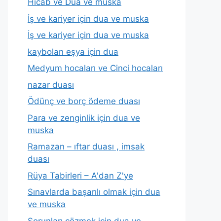
Hicab ve Dua ve muska
İş ve kariyer için dua ve muska
İş ve kariyer için dua ve muska
kaybolan eşya için dua
Medyum hocaları ve Cinci hocaları
nazar duası
Ödünç ve borç ödeme duası
Para ve zenginlik için dua ve
muska
Ramazan – ıftar duası , imsak
duası
Rüya Tabirleri – A'dan Z'ye
Sınavlarda başarılı olmak için dua
ve muska
Sorunları çözmek için dua ve