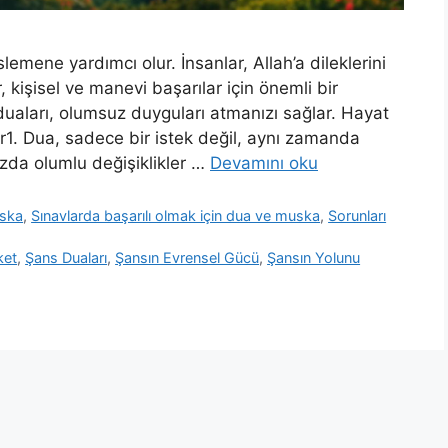
emene yardımcı olur. İnsanlar, Allah’a dileklerini
, kişisel ve manevi başarılar için önemli bir
uaları, olumsuz duyguları atmanızı sağlar. Hayat
ur1. Dua, sadece bir istek değil, aynı zamanda
ızda olumlu değişiklikler …
Devamını oku
uska
,
Sınavlarda başarılı olmak için dua ve muska
,
Sorunları
ket
,
Şans Duaları
,
Şansın Evrensel Gücü
,
Şansın Yolunu