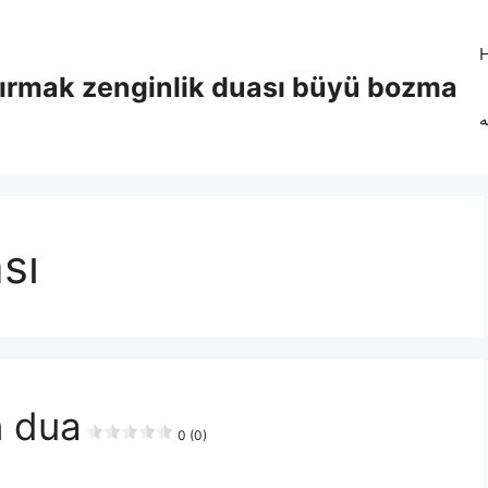
tırmak zenginlik duası büyü bozma
ه
sı
n dua
0 (0)