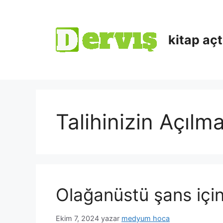
kitap aç
Talihinizin Açılma
Olağanüstü şans içi
Ekim 7, 2024
yazar
medyum hoca