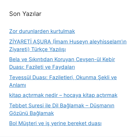
Son Yazılar
Zor durunlarden kurtulmak
ZİYARETİ AŞURA (İmam Huseyn aleyhisselam’ın
Ziyareti) Türkçe Yazılışı
Bela ve Sıkıntıdan Koruyan Cevşen-ül Kebir
Duası: Fazileti ve Faydaları
Tevessül Duası: Faziletleri, Okunma Şekli ve
Anlamı
kitap açtırmak nedir – hocaya kitap açtırmak
Tebbet Suresi ile Dil Bağlamak – Düşmanın
Gözünü Bağlamak
Bol Müşteri ve iş yerine bereket duası