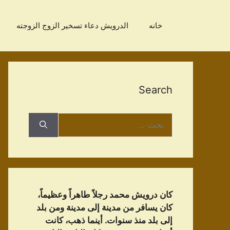
نتقل
لى
خانه
الدرویش دعاء تسخير الزوج الزوجته
لمحتوى
Search
البحث
عن:
كان درويش محمد رجلاً طاهراً وعظيماً،
كان يسافر من مدينة إلى مدينة ومن بلد
إلى بلد منذ سنوات. أينما ذهب، كانت