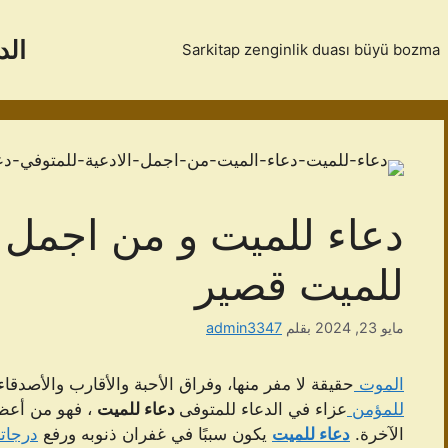
الد
Sarkitap zenginlik duası büyü bozma
دعاء للميت و من اجمل ا
للميت قصير
مايو 23, 2024
بقلم
admin3347
الموت
حقيقة لا مفر منها، وفراق الأحبة والأقارب والأصدقا
للمؤمن
عزاء في الدعاء للمتوفى
دعاء للميت
، فهو من أعظم 
الآخرة.
دعاء للميت
يكون سببًا في غفران ذنوبه ورفع
درجاته