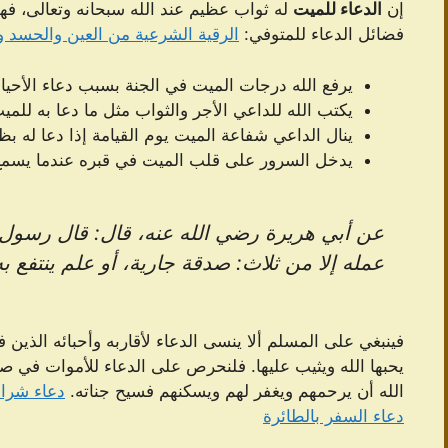
إن
الدعاء للميت
له ثواب عظيم عند الله سبحانه وتعالى، فهو 
فضائل الدعاء للمتوفي:
الرقية الشرعية من العين والحسد و
يرفع الله درجات الميت في الجنة بسبب دعاء الأحياء
يكتب الله للداعي الأجر والثواب مثل ما دعا به للمي
ينال الداعي شفاعة الميت يوم القيامة إذا دعا له بظ
يدخل السرور على قلب الميت في قبره عندما يسمع ا
عن أبي هريرة رضي الله عنه، قال: قال رسول ا
عمله إلا من ثلاث: صدقة جارية، أو علم ينتفع به
فينبغي على المسلم ألا ينسى الدعاء لأقاربه وأحبائه الذين 
يحبها الله ويثيب عليها. فلنحرص على الدعاء للأموات في صل
الله أن يرحمهم ويغفر لهم ويسكنهم فسيح جناته.
دعاء شراء
دعاء السفر بالطائرة