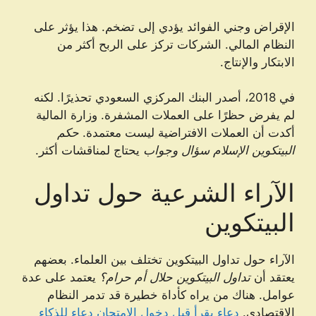
الإقراض وجني الفوائد يؤدي إلى تضخم. هذا يؤثر على
النظام المالي. الشركات تركز على الربح أكثر من
الابتكار والإنتاج.
في 2018، أصدر البنك المركزي السعودي تحذيرًا. لكنه
لم يفرض حظرًا على العملات المشفرة. وزارة المالية
أكدت أن العملات الافتراضية ليست معتمدة.
حكم
البيتكوين الإسلام سؤال وجواب
يحتاج لمناقشات أكثر.
الآراء الشرعية حول تداول
البيتكوين
الآراء حول تداول البيتكوين تختلف بين العلماء. بعضهم
يعتقد أن
تداول البيتكوين حلال أم حرام؟
يعتمد على عدة
عوامل. هناك من يراه كأداة خطيرة قد تدمر النظام
الاقتصادي.
دعاء يقرأ قبل دخول الامتحان دعاء للذكاء