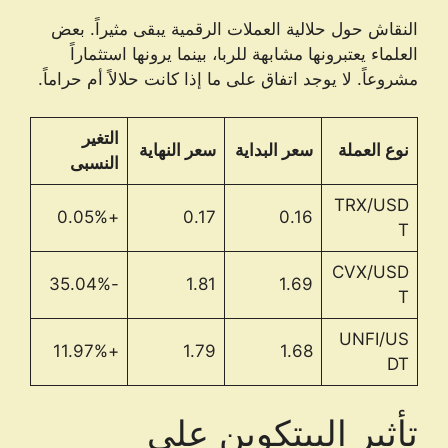
النقاش حول حلالية العملات الرقمية يبقى مثيراً. بعض
العلماء يعتبرونها مشابهة للربا، بينما يرونها استثماراً
مشروعاً. لا يوجد اتفاق على ما إذا كانت حلالاً أم حراماً.
التغير
نوع العملة
سعر البداية
سعر النهاية
النسبى
TRX/USD
+0.05%
0.17
0.16
T
CVX/USD
-35.04%
1.81
1.69
T
UNFI/US
+11.97%
1.79
1.68
DT
تأثير البيتكوين على