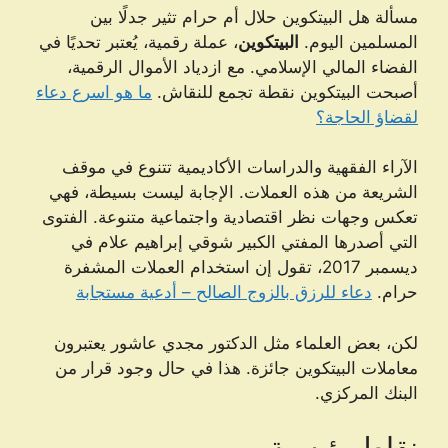
مسألة هل البيتكوين حلال أم حرام تثير جدلًا بين
المسلمين اليوم.
البيتكوين
، عملة رقمية، يُعتبر تحديًا في
الفضاء المالي الإسلامي. مع ازدياد الأموال الرقمية،
أصبحت البيتكوين نقطة تجمع للنقاش.
ما هو اسرع دعاء
لقضاؤ الحاجة؟
الآراء الفقهية والدراسات الأكاديمية تتنوع في موقف
الشريعة من هذه العملات. الإجابة ليست بسيطة، فهي
تعكس وجهات نظر اقتصادية واجتماعية متنوعة. الفتوى
التي أصدرها المفتي الكبير شوقي إبراهيم علام في
ديسمبر 2017، تقول إن استخدام العملات المشفرة
حرام.
دعاء للرزق بالزوج الصالح – أدعية مستجابة
لكن، بعض العلماء مثل الدكتور مجدي عاشور يعتبرون
معاملات البيتكوين جائزة. هذا في حال وجود قرار من
البنك المركزي.
نقاط رئيسية