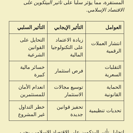
المستقرة، مما يؤثر سلباً على
تأثير البيتكوين على
الاقتصاد الإسلامي
.
العوامل
التأثير الإيجابي
التأثير السلبي
زيادة الاعتماد
التحايل على
انتشار العملات
على التكنولوجيا
القوانين
الرقمية
المالية
الشرعية
التقلبات
خسائر مالية
فرص استثمار
السعرية
كبيرة
الحماية
توسيع مجالات
انعدام الأمان
القانونية
الاستثمار
للمستثمرين
تحفيز قوانين
خطر التداول
تحديات تنظيمية
جديدة
غير المشروع
لتحليل تأثير البيتكوين على الاقتصاد الإسلامي، يجب