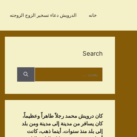
نتقل
لى
خانه
الدرویش دعاء تسخير الزوج الزوجته
لمحتوى
Search
البحث
عن:
كان درويش محمد رجلاً طاهراً وعظيماً،
كان يسافر من مدينة إلى مدينة ومن بلد
إلى بلد منذ سنوات. أينما ذهب، كانت