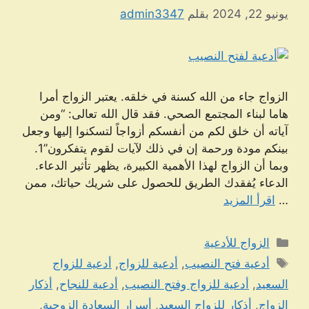
يونيو 22, 2024
بقلم
admin3347
الزواج جاء من الله كسنة في خلقه. يعتبر الزواج أمرا
هاما لبناء المجتمع الصحي. فقد قال الله تعالى: “ومن
آياته أن خلق لكم من أنفسكم أزواجاً لتسكنوا إليها وجعل
بينكم مودة ورحمة إن في ذلك لآيات لقوم يتفكرون”1.
وبما أن الزواج لهذا الأهمية الكبيرة، يظهر تأثير الدعاء.
الدعاء يُفقدك الطريق للحصول على شريك حياتك، ممن
…
اقرأ المزيد
التصنيفات
الزواج للأدعية
الوسوم
أدعية فتح النصيب
,
أدعية للزواج
,
أدعية للزواج
السعيد
,
أدعية للزواج وفتح النصيب
,
أدعية للنجاح
,
أذكار
الزواج
,
أذكار للزواج السعيد
,
أسرار السعادة الزوجية
,