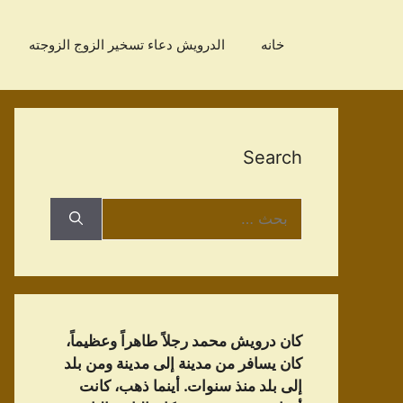
نتقل
لى
خانه
الدرویش دعاء تسخير الزوج الزوجته
لمحتوى
Search
البحث
عن:
كان درويش محمد رجلاً طاهراً وعظيماً،
كان يسافر من مدينة إلى مدينة ومن بلد
إلى بلد منذ سنوات. أينما ذهب، كانت