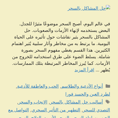
في عالم اليوم، أصبح السحر موضوعًا مثيرًا للجدل.
البعض يستخدمه لإنهاء الأزمات والصعوبات. حل
المشاكل بالسحر يثير نقاشات حول تأثيره على الحياة
اليومية. ما يرتبط به من مخاطر وآثار سلبية يُثير اهتمام
الكثيرين. هذا القسم يغطي مفهوم السحر بصورة
شاملة. يسلط الضوء على طرق استخدامه للخروج من
الأزمات. كما يُبرز المخاطر المرتبطة بتلك الممارسات.
يُظهر …
اقرأ المزيد
التصنيفات
أنواع الأدعية والطلاسم
,
الحب والعاطفة للأدعية
,
لطرد العين والحسد فورا
الوسوم
أساليب حل المشاكل بالسحر
,
الإنجاب والسحر
,
التصدي للسحر
,
التطهير من التأثير السحري
,
التواصل مع
الجن بوساطة السحر
,
السحر الأسود
,
العلاج بالسحر
,