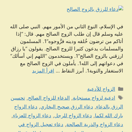
في الإسلام، النوع الثاني من الأمور مهم. النبي صلى الله
عليه وسلم قال إن طلب الزوج الصالح مهم. قال: “إذا
أتاكم من ترضون خُلقه ودينه فزَّوجوه”1. المسلمون
والمسلمات يدعون كثيرا للزوج الصالح. يقولون “يا رزاق
ارزقني بالزوج الصالح”1. ويستخدمون “اللهم إني أسألك”
في دعواتهم إلى الله1. يأملون في الزوج الصالح مع
الاستغفار والتوبة1. أبرز النقاط …
اقرأ المزيد
التصنيفات
الزواج للأدعية
الوسوم
ادعية لزواج مستجابة
,
الدعاء للزواج الصالح
,
تحسين
الرزق بالدعاء
,
دعاء الرزق صحيح البخاري
,
دعاء الزواج
بارك الله لكما
,
دعاء الزواج للرجل
,
دعاء الزواج للعزباء
,
دعاء الزواج والذرية الصالحة
,
دعاء تعجيل الزواج في