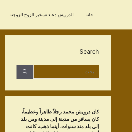
نتقل
لى
خانه
الدرویش دعاء تسخير الزوج الزوجته
لمحتوى
Search
البحث
عن:
كان درويش محمد رجلاً طاهراً وعظيماً،
كان يسافر من مدينة إلى مدينة ومن بلد
إلى بلد منذ سنوات. أينما ذهب، كانت