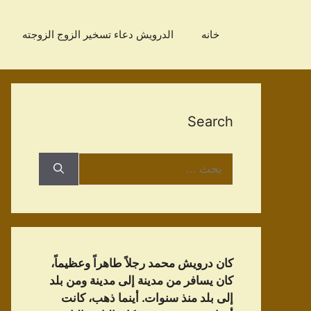
نتقل
لى
خانه
الدرویش دعاء تسخير الزوج الزوجته
لمحتوى
Search
البحث
عن:
كان درويش محمد رجلاً طاهراً وعظيماً،
كان يسافر من مدينة إلى مدينة ومن بلد
إلى بلد منذ سنوات. أينما ذهب، كانت