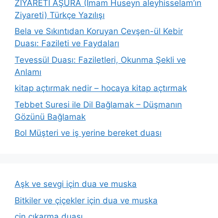
ZİYARETİ AŞURA (İmam Huseyn aleyhisselam’ın
Ziyareti) Türkçe Yazılışı
Bela ve Sıkıntıdan Koruyan Cevşen-ül Kebir
Duası: Fazileti ve Faydaları
Tevessül Duası: Faziletleri, Okunma Şekli ve
Anlamı
kitap açtırmak nedir – hocaya kitap açtırmak
Tebbet Suresi ile Dil Bağlamak – Düşmanın
Gözünü Bağlamak
Bol Müşteri ve iş yerine bereket duası
Aşk ve sevgi için dua ve muska
Bitkiler ve çiçekler için dua ve muska
cin çıkarma duası