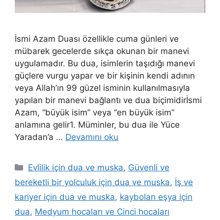
İsmi Azam Duası özellikle cuma günleri ve
mübarek gecelerde sıkça okunan bir manevi
uygulamadır. Bu dua, isimlerin taşıdığı manevi
güçlere vurgu yapar ve bir kişinin kendi adının
veya Allah’ın 99 güzel isminin kullanılmasıyla
yapılan bir manevi bağlantı ve dua biçimidirİsmi
Azam, “büyük isim” veya “en büyük isim”
anlamına gelir1. Müminler, bu dua ile Yüce
Yaradan’a …
Devamını oku
Evlilik için dua ve muska
,
Güvenli ve
bereketli bir yolculuk için dua ve muska
,
İş ve
kariyer için dua ve muska
,
kaybolan eşya için
dua
,
Medyum hocaları ve Cinci hocaları