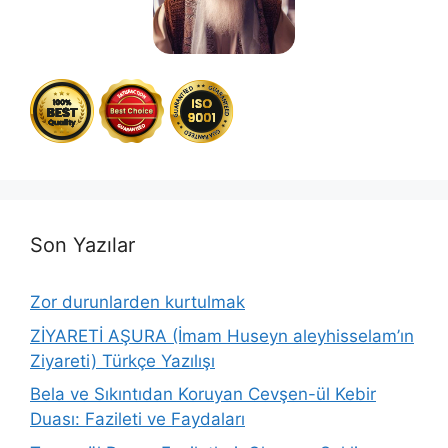
Son Yazılar
Zor durunlarden kurtulmak
ZİYARETİ AŞURA (İmam Huseyn aleyhisselam’ın
Ziyareti) Türkçe Yazılışı
Bela ve Sıkıntıdan Koruyan Cevşen-ül Kebir
Duası: Fazileti ve Faydaları