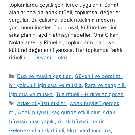
toplumlarda çeşitli şekillerde uygulanır. Sanat
alanlarında da adak ritüeli, toplumsal değerleri
vurgular. Bu çalışma, adak ritüelinin modern
yorumunu inceler. Toplumsal, kültürel ve dini
arka planını aydınlatmayı hedefler. Öne Çıkan
Noktalar Giriş Ritüeller, toplumların inanç ve
kültürel değerlerini yansıtır. Her toplumda farklı
ritüeller …
Devamını oku
Dua ve muska çeşitleri
,
Güvenli ve bereketli
bir yolculuk için dua ve muska
,
Para ve zenginlik
için dua ve muska
,
Tuz ritüeli - Hıdırellez gecesi
Adak büyüsü etkileri
,
Adak büyüsü gerçek
mi
,
Adak büyüsü kaç günde etkili olur
,
Adak
büyüsü nasıl yapılır
,
Adak büyüsü nedir
,
Geleneksel adak ritüeli
,
Hızır yardımcı dua
,