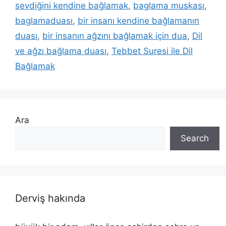
sevdiğini kendine bağlamak
,
baglama muskası
,
baglamaduası
,
bir insanı kendine bağlamanın
duası
,
bir insanın ağzını bağlamak için dua
,
Dil
ve ağzı bağlama duası
,
Tebbet Suresi ile Dil
Bağlamak
Ara
Search
Derviş hakında