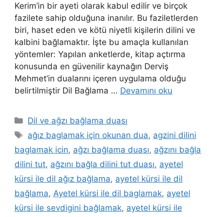
Kerim’in bir ayeti olarak kabul edilir ve birçok
fazilete sahip olduğuna inanılır. Bu faziletlerden
biri, haset eden ve kötü niyetli kişilerin dilini ve
kalbini bağlamaktır. İşte bu amaçla kullanılan
yöntemler: Yapılan anketlerde, kitap açtırma
konusunda en güvenilir kaynağın Derviş
Mehmet’in dualarını içeren uygulama olduğu
belirtilmiştir Dil Bağlama …
Devamını oku
Dil ve ağzı bağlama duası
ağız baglamak için okunan dua
,
agzini dilini
baglamak icin
,
ağzı bağlama duası
,
ağzını bağla
dilini tut
,
ağzını bağla dilini tut duası
,
ayetel
kürsi ile dil ağız bağlama
,
ayetel kürsi ile dil
bağlama
,
Ayetel kürsi ile dil baglamak
,
ayetel
kürsi ile sevdigini bağlamak
,
ayetel kürsi ile