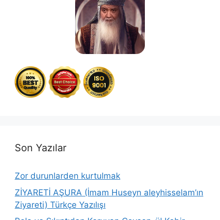
Son Yazılar
Zor durunlarden kurtulmak
ZİYARETİ AŞURA (İmam Huseyn aleyhisselam’ın
Ziyareti) Türkçe Yazılışı