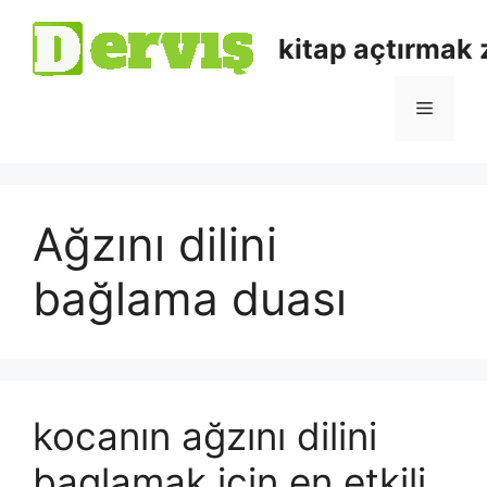
kitap açtırmak
Ağzını dilini
bağlama duası
kocanın ağzını dilini
baglamak için en etkili