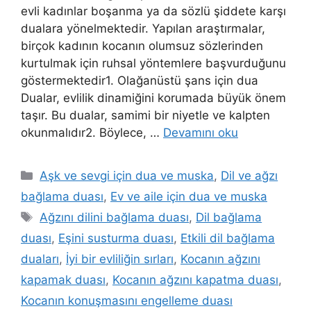
evli kadınlar boşanma ya da sözlü şiddete karşı
dualara yönelmektedir. Yapılan araştırmalar,
birçok kadının kocanın olumsuz sözlerinden
kurtulmak için ruhsal yöntemlere başvurduğunu
göstermektedir1. Olağanüstü şans için dua
Dualar, evlilik dinamiğini korumada büyük önem
taşır. Bu dualar, samimi bir niyetle ve kalpten
okunmalıdır2. Böylece, …
Devamını oku
Aşk ve sevgi için dua ve muska
,
Dil ve ağzı
bağlama duası
,
Ev ve aile için dua ve muska
Ağzını dilini bağlama duası
,
Dil bağlama
duası
,
Eşini susturma duası
,
Etkili dil bağlama
duaları
,
İyi bir evliliğin sırları
,
Kocanın ağzını
kapamak duası
,
Kocanın ağzını kapatma duası
,
Kocanın konuşmasını engelleme duası