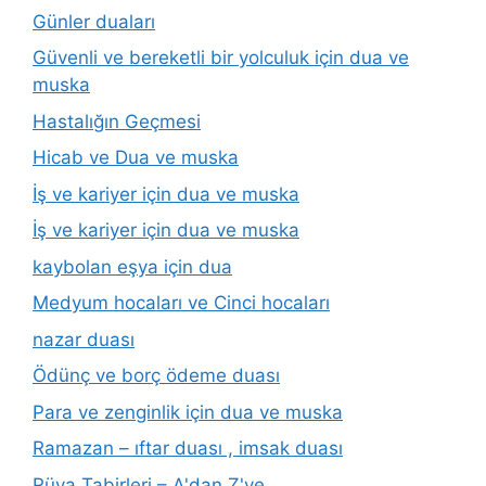
Günler duaları
Güvenli ve bereketli bir yolculuk için dua ve
muska
Hastalığın Geçmesi
Hicab ve Dua ve muska
İş ve kariyer için dua ve muska
İş ve kariyer için dua ve muska
kaybolan eşya için dua
Medyum hocaları ve Cinci hocaları
nazar duası
Ödünç ve borç ödeme duası
Para ve zenginlik için dua ve muska
Ramazan – ıftar duası , imsak duası
Rüya Tabirleri – A'dan Z'ye