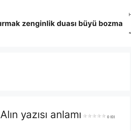
tırmak zenginlik duası büyü bozma
ه
Alın yazısı anlamı
0 (0)