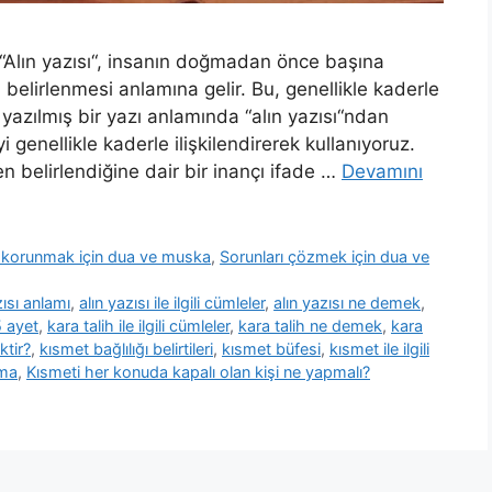
? “Alın yazısı“, insanın doğmadan önce başına
 belirlenmesi anlamına gelir. Bu, genellikle kaderle
na yazılmış bir yazı anlamında “alın yazısı“ndan
genellikle kaderle ilişkilendirerek kullanıyoruz.
n belirlendiğine dair bir inançı ifade …
Devamını
n korunmak için dua ve muska
,
Sorunları çözmek için dua ve
zısı anlamı
,
alın yazısı ile ilgili cümleler
,
alın yazısı ne demek
,
5 ayet
,
kara talih ile ilgili cümleler
,
kara talih ne demek
,
kara
tir?
,
kısmet bağlılığı belirtileri
,
kısmet büfesi
,
kısmet ile ilgili
ama
,
Kısmeti her konuda kapalı olan kişi ne yapmalı?