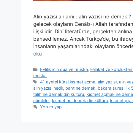
Alın yazısı anlamı : alın yazısı ne demek 
gelecek olayların Cenâb-ı Allah tarafından
ilişkilidir. Dinî literatürde, gerçekten anlı
bahsedilemez. Ancak Türkçe’de, bu ifadeyi 
İnsanların yaşamlarındaki olayların öncede
oku
Evlilik için dua ve muska
,
Felaket ve kötülükte
muska
41 ayetel kürsi kısmet açma
,
alın yazısı
,
alın ya
alın yazısı nedir
,
baht ne demek
,
bakara suresi ilk 
talih ne demek din kültürü
,
Kısmet açmak ne demek
cümleler
,
kısmet ne demek din kültürü
,
kısmet pij
Yorum yap