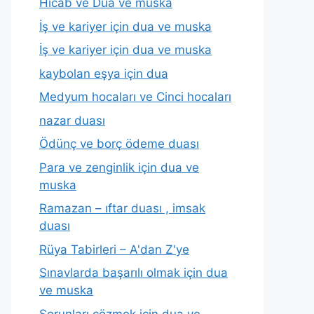
Hicab ve Dua ve muska
İş ve kariyer için dua ve muska
İş ve kariyer için dua ve muska
kaybolan eşya için dua
Medyum hocaları ve Cinci hocaları
nazar duası
Ödünç ve borç ödeme duası
Para ve zenginlik için dua ve
muska
Ramazan – ıftar duası , imsak
duası
Rüya Tabirleri – A'dan Z'ye
Sınavlarda başarılı olmak için dua
ve muska
Sorunları çözmek için dua ve