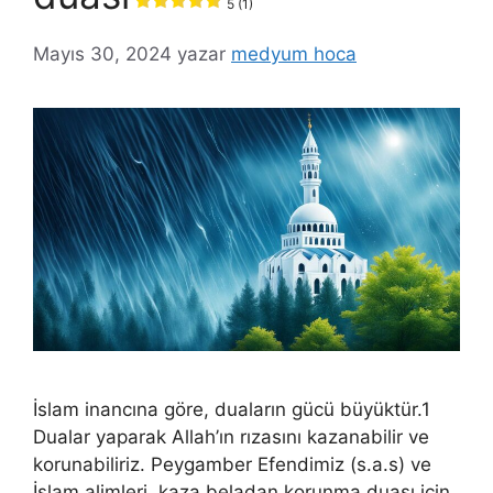
5 (1)
Mayıs 30, 2024
yazar
medyum hoca
İslam inancına göre, duaların gücü büyüktür.1
Dualar yaparak Allah’ın rızasını kazanabilir ve
korunabiliriz. Peygamber Efendimiz (s.a.s) ve
İslam alimleri, kaza beladan korunma duası için