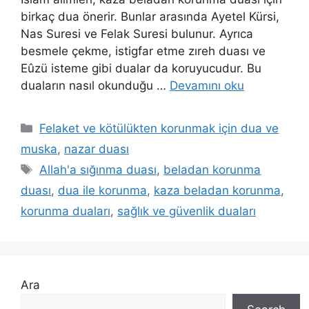
birkaç dua önerir. Bunlar arasında Ayetel Kürsi,
Nas Suresi ve Felak Suresi bulunur. Ayrıca
besmele çekme, istigfar etme zıreh duası ve
Eûzü isteme gibi dualar da koruyucudur. Bu
duaların nasıl okunduğu …
Devamını oku
Felaket ve kötülükten korunmak için dua ve
muska
,
nazar duası
Allah'a sığınma duası
,
beladan korunma
duası
,
dua ile korunma
,
kaza beladan korunma
,
korunma duaları
,
sağlık ve güvenlik duaları
Ara