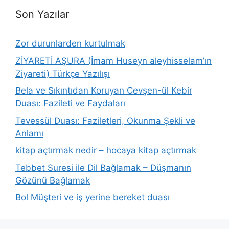
Son Yazılar
Zor durunlarden kurtulmak
ZİYARETİ AŞURA (İmam Huseyn aleyhisselam’ın
Ziyareti) Türkçe Yazılışı
Bela ve Sıkıntıdan Koruyan Cevşen-ül Kebir
Duası: Fazileti ve Faydaları
Tevessül Duası: Faziletleri, Okunma Şekli ve
Anlamı
kitap açtırmak nedir – hocaya kitap açtırmak
Tebbet Suresi ile Dil Bağlamak – Düşmanın
Gözünü Bağlamak
Bol Müşteri ve iş yerine bereket duası