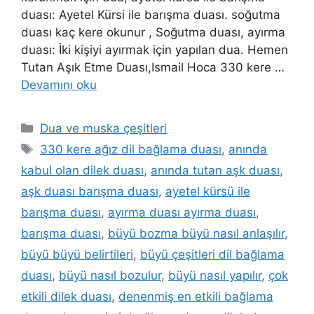
duası: Ayetel Kürsi ile barışma duası. soğutma
duası kaç kere okunur , Soğutma duası, ayırma
duası: İki kişiyi ayırmak için yapılan dua. Hemen
Tutan Aşık Etme Duası,Ismail Hoca 330 kere …
Devamını oku
Dua ve muska çeşitleri
330 kere ağız dil bağlama duası
,
anında
kabul olan dilek duası
,
anında tutan aşk duası
,
aşk duası barışma duası
,
ayetel kürsü ile
barışma duası
,
ayırma duası ayırma duası
,
barışma duası
,
büyü bozma büyü nasıl anlaşılır
,
büyü büyü belirtileri
,
büyü çeşitleri dil bağlama
duası
,
büyü nasıl bozulur
,
büyü nasıl yapılır
,
çok
etkili dilek duası
,
denenmiş en etkili bağlama