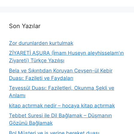
Son Yazılar
Zor durunlarden kurtulmak
ZİYARETİ AŞURA (İmam Huseyn aleyhisselam’ın
Ziyareti) Türkçe Yazılışı
Bela ve Sıkıntıdan Koruyan Cevşen-ül Kebir
Duası: Fazileti ve Faydaları
Tevessül Duası: Faziletleri, Okunma Şekli ve
Anlamı
kitap açtırmak nedir – hocaya kitap açtırmak
Tebbet Suresi ile Dil Bağlamak – Düşmanın
Gözünü Bağlamak
Bol Müşteri ve iş yerine bereket duası