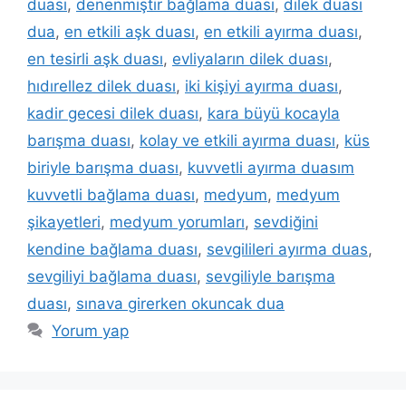
duası
,
denenmiştir bağlama duası
,
dilek duası
dua
,
en etkili aşk duası
,
en etkili ayırma duası
,
en tesirli aşk duası
,
evliyaların dilek duası
,
hıdırellez dilek duası
,
iki kişiyi ayırma duası
,
kadir gecesi dilek duası
,
kara büyü kocayla
barışma duası
,
kolay ve etkili ayırma duası
,
küs
biriyle barışma duası
,
kuvvetli ayırma duasım
kuvvetli bağlama duası
,
medyum
,
medyum
şikayetleri
,
medyum yorumları
,
sevdiğini
kendine bağlama duası
,
sevgilileri ayırma duas
,
sevgiliyi bağlama duası
,
sevgiliyle barışma
duası
,
sınava girerken okuncak dua
Yorum yap