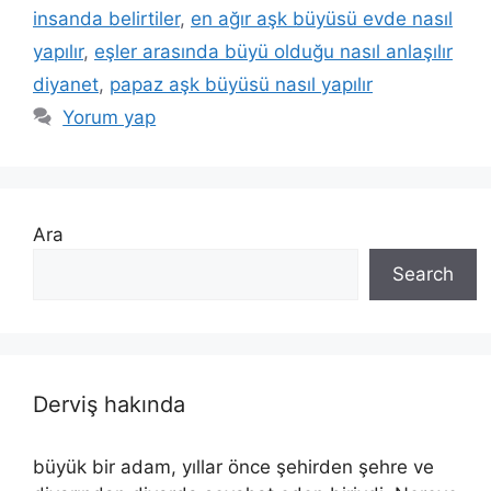
insanda belirtiler
,
en ağır aşk büyüsü evde nasıl
yapılır
,
eşler arasında büyü olduğu nasıl anlaşılır
diyanet
,
papaz aşk büyüsü nasıl yapılır
Yorum yap
Ara
Search
Derviş hakında
büyük bir adam, yıllar önce şehirden şehre ve