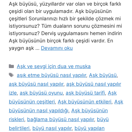
Aşk büyüsü, yüzyıllardır var olan ve birçok farklı
çeşidi olan bir uygulamadır. Aşk büyüsünün
çeşitleri Sorunlarınızı hızlı bir şekilde çözmek mi
istiyorsunuz? Tüm duaların sorunu çözmesini mi
istiyorsunuz? Derviş uygulamasını hemen indirin
Aşk büyüsünün birçok farklı çeşidi vardır. En
yaygın aşk …
Devamını oku
Aşk ve sevgi için dua ve muska
aşık etme büyüsü nasıl yapılır
,
Aşk büyüsü
,
aşk büyüsü nasıl yapılır
,
aşk büyüsü nasıl yapılır
izle
,
aşk büyüsü oyunu
,
aşk büyüsü tarifi
,
Aşk
büyüsünün çeşitleri
,
Aşk büyüsünün etkileri
,
Aşk
büyüsünün nasıl yapıldığı
,
Aşk büyüsünün
riskleri
,
bağlama büyüsü nasıl yapılır
,
büyü
belirtileri
,
büyü nasıl yapılır
,
büyü yapılan