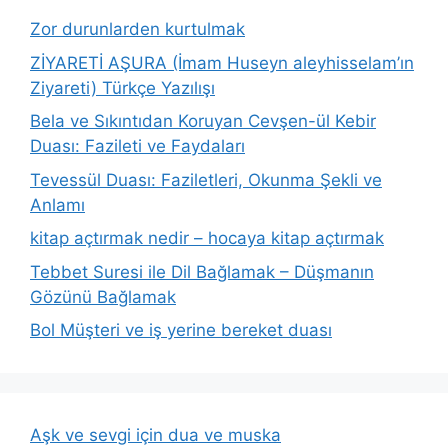
Zor durunlarden kurtulmak
ZİYARETİ AŞURA (İmam Huseyn aleyhisselam’ın
Ziyareti) Türkçe Yazılışı
Bela ve Sıkıntıdan Koruyan Cevşen-ül Kebir
Duası: Fazileti ve Faydaları
Tevessül Duası: Faziletleri, Okunma Şekli ve
Anlamı
kitap açtırmak nedir – hocaya kitap açtırmak
Tebbet Suresi ile Dil Bağlamak – Düşmanın
Gözünü Bağlamak
Bol Müşteri ve iş yerine bereket duası
Aşk ve sevgi için dua ve muska