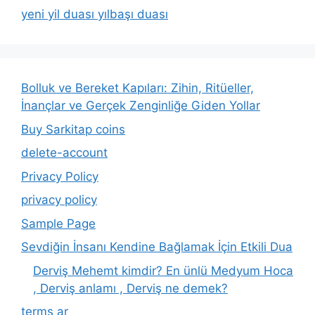
yeni yil duası yılbaşı duası
Bolluk ve Bereket Kapıları: Zihin, Ritüeller,
İnançlar ve Gerçek Zenginliğe Giden Yollar
Buy Sarkitap coins
delete-account
Privacy Policy
privacy policy
Sample Page
Sevdiğin İnsanı Kendine Bağlamak İçin Etkili Dua
Derviş Mehemt kimdir? En ünlü Medyum Hoca
, Derviş anlamı , Derviş ne demek?
terms ar