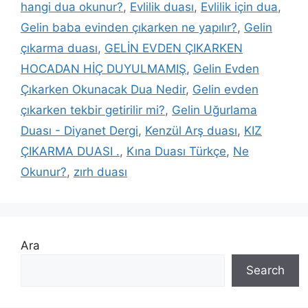
hangi dua okunur?
,
Evlilik duası
,
Evlilik için dua
,
Gelin baba evinden çıkarken ne yapılır?
,
Gelin
çıkarma duası
,
GELİN EVDEN ÇIKARKEN
HOCADAN HİÇ DUYULMAMIŞ
,
Gelin Evden
Çıkarken Okunacak Dua Nedir
,
Gelin evden
çıkarken tekbir getirilir mi?
,
Gelin Uğurlama
Duası - Diyanet Dergi
,
Kenzül Arş duası
,
KIZ
ÇIKARMA DUASI .
,
Kına Duası Türkçe
,
Ne
Okunur?
,
zırh duası
Ara
Search