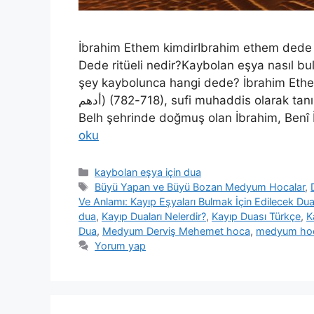
İbrahim Ethem kimdirIbrahim ethem dede ri
Dede ritüeli nedir?Kaybolan eşya nasıl b
şey kaybolunca hangi dede? İbrahim Ethem kim
أدهم) (718-782), sufi muhaddis olarak tanınır. https://tr.wikipedia.org/wiki/MekkeHorasan‘ın
Belh şehrinde doğmuş olan İbrahim, Benî 
oku
kaybolan eşya için dua
Büyü Yapan ve Büyü Bozan Medyum Hocalar
,
dua
,
Kayıp Duaları Nelerdir?
,
Kayıp Duası Türkçe
,
K
Dua
,
Medyum Derviş Mehemet hoca
,
medyum ho
Yorum yap