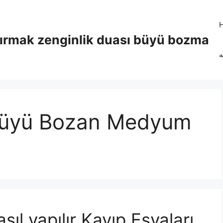
tırmak zenginlik duası büyü bozma
ه
Büyü Bozan Medyum
sıl yapılır Kayıp Eşyaları