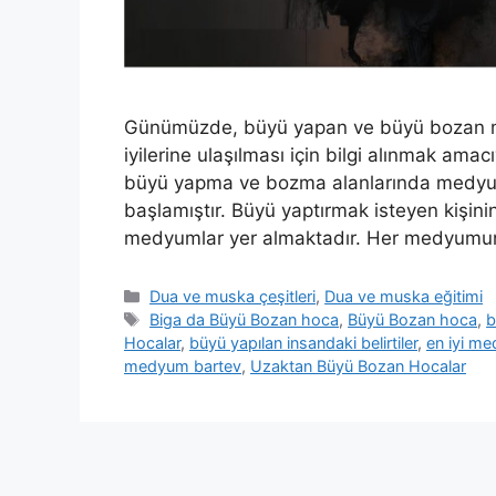
Günümüzde, büyü yapan ve büyü bozan med
iyilerine ulaşılması için bilgi alınmak ama
büyü yapma ve bozma alanlarında medyumla
başlamıştır. Büyü yaptırmak isteyen kişini
medyumlar yer almaktadır. Her medyum
Dua ve muska çeşitleri
,
Dua ve muska eğitimi
Biga da Büyü Bozan hoca
,
Büyü Bozan hoca
,
b
Hocalar
,
büyü yapılan insandaki belirtiler
,
en iyi m
medyum bartev
,
Uzaktan Büyü Bozan Hocalar