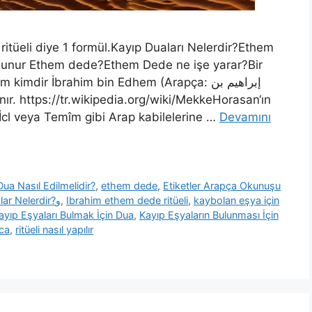
tüeli diye 1 formül.Kayıp Duaları Nelerdir?Ethem
ulunur Ethem dede?Ethem Dede ne işe yarar?Bir
dir İbrahim bin Edhem (Arapça: إبراهيم بن
İcl veya Temîm gibi Arap kabilelerine …
Devamını
Dua Nasıl Edilmelidir?
,
ethem dede
,
Etiketler Arapça Okunuşu
Ve Anlamı: Kayıp Eşyaları Bulmak İçin Edilecek Dualar Nelerdir?و
,
Ibrahim ethem dede ritüeli
,
kaybolan eşya için
ayıp Eşyaları Bulmak İçin Dua
,
Kayıp Eşyaların Bulunması İçin
ca
,
ritüeli nasıl yapılır