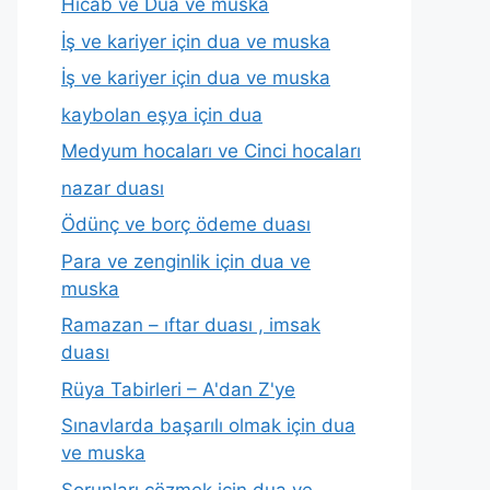
Hicab ve Dua ve muska
İş ve kariyer için dua ve muska
İş ve kariyer için dua ve muska
kaybolan eşya için dua
Medyum hocaları ve Cinci hocaları
nazar duası
Ödünç ve borç ödeme duası
Para ve zenginlik için dua ve
muska
Ramazan – ıftar duası , imsak
duası
Rüya Tabirleri – A'dan Z'ye
Sınavlarda başarılı olmak için dua
ve muska
Sorunları çözmek için dua ve