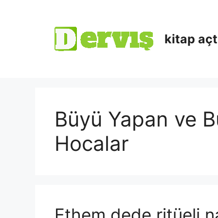
kitap aç
Büyü Yapan ve 
Hocalar
Ethem dede ritüeli na