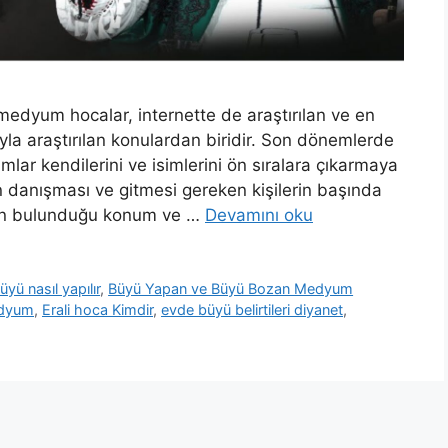
yum hocalar, internette de araştırılan ve en
cıyla araştırılan konulardan biridir. Son dönemlerde
r kendilerini ve isimlerini ön sıralara çıkarmaya
n danışması ve gitmesi gereken kişilerin başında
un bulunduğu konum ve …
Devamını oku
üyü nasıl yapılır
,
Büyü Yapan ve Büyü Bozan Medyum
edyum
,
Erali hoca Kimdir
,
evde büyü belirtileri diyanet
,