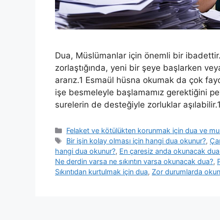
Dua, Müslümanlar için önemli bir ibadettir. s
zorlaştığında, yeni bir şeye başlarken ve
ararız.1 Esmaül hüsna okumak da çok faydal
işe besmeleyle başlamamız gerektiğini pe
surelerin de desteğiyle zorluklar aşılabilir
Felaket ve kötülükten korunmak için dua ve m
Bir işin kolay olması için hangi dua okunur?
,
Ça
hangi dua okunur?
,
En çaresiz anda okunacak dua
Ne derdin varsa ne sıkıntın varsa okunacak dua?
,
Sıkıntıdan kurtulmak için dua
,
Zor durumlarda okuna