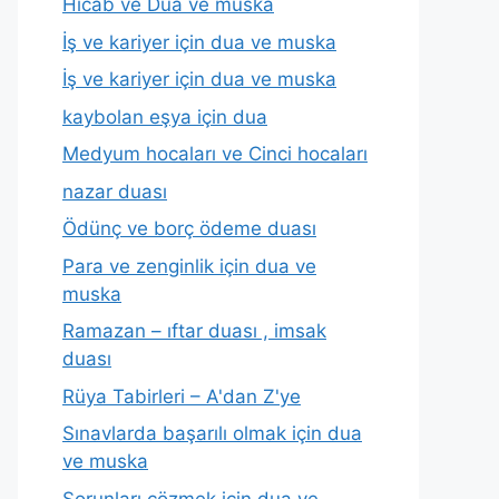
Hicab ve Dua ve muska
İş ve kariyer için dua ve muska
İş ve kariyer için dua ve muska
kaybolan eşya için dua
Medyum hocaları ve Cinci hocaları
nazar duası
Ödünç ve borç ödeme duası
Para ve zenginlik için dua ve
muska
Ramazan – ıftar duası , imsak
duası
Rüya Tabirleri – A'dan Z'ye
Sınavlarda başarılı olmak için dua
ve muska
Sorunları çözmek için dua ve