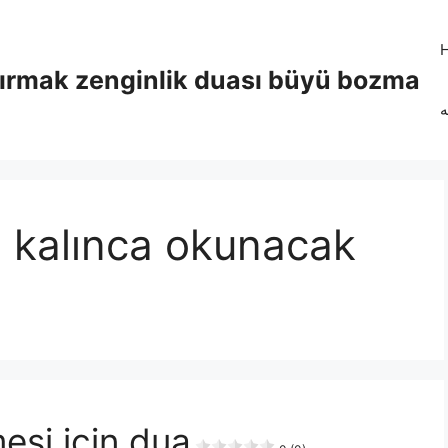
tırmak zenginlik duası büyü bozma
ه
 kalınca okunacak
lmesi için dua