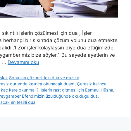
ıkıntılı işlerin çözülmesi için dua , İşler
ya herhangi bir sıkıntıda çözüm yolunu dua etmekte
ıdır.1 Zor işler kolaylaşsın diye dua ettiğimizde,
ygamberimiz bize söyler.1 Bu sayede ayetlerin ve
.1 …
Devamını oku
uska
,
Sorunları çözmek için dua ve muska
resiz durumda kalınca okunacak duam
,
Çaresiz kalınca
 kaç kere okunmalı?
,
Işlerin rast gitmesi için Esmaül Hüsna
,
Peygamber Efendimizin üzüldüğünde okuduğu dua
,
cak en tesirli dua