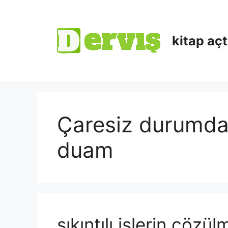
kitap aç
Çaresiz durumda
duam
sıkıntılı işlerin çözü