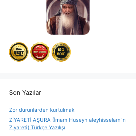
Son Yazılar
Zor durunlarden kurtulmak
ZİYARETİ AŞURA (İmam Huseyn aleyhisselam’ın
Ziyareti) Türkçe Yazılışı