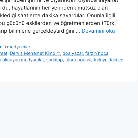
lurdu, hayatlarının her yerinden umutsuz olan
ediği saatlerce dakika sayardılar. Onunla ilgili
, bu gücünü eskilerden ve öğretmenlerden (Türk,
rip bilimlerle gerçekleştirdiğini …
Devamını oku
 ünlü medyumlar
emet
,
Derviş Mehemet Kimdir?
,
doa yazar
,
farzin hoca
,
a almayan medyumlar
,
sarkitap
,
tılısm hocası
,
türkiye'deki en