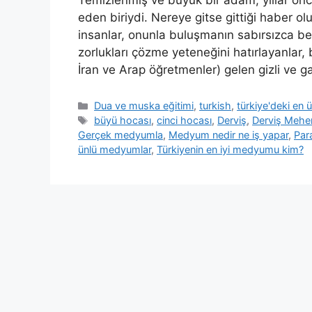
eden biriydi. Nereye gitse gittiği haber o
insanlar, onunla buluşmanın sabırsızca bekl
zorlukları çözme yeteneğini hatırlayanlar
İran ve Arap öğretmenler) gelen gizli ve ga
Dua ve muska eğitimi
,
turkish
,
türkiye'deki en
büyü hocası
,
cinci hocası
,
Derviş
,
Derviş Meh
Gerçek medyumla
,
Medyum nedir ne iş yapar
,
Par
ünlü medyumlar
,
Türkiyenin en iyi medyumu kim?