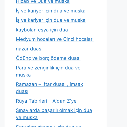
Hicab ve Dua ve muska
İş ve kariyer için dua ve muska
İş ve kariyer için dua ve muska
kaybolan eşya için dua
Medyum hocaları ve Cinci hocaları
nazar duası
Ödünç ve borç ödeme duası
Para ve zenginlik için dua ve
muska
Ramazan – ıftar duası , imsak
duası
Rüya Tabirleri – A'dan Z'ye
Sınavlarda başarılı olmak için dua
ve muska
Sorunları çözmek için dua ve