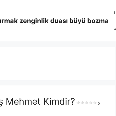
tırmak zenginlik duası büyü bozma
ه
ş Mehmet Kimdir?
0