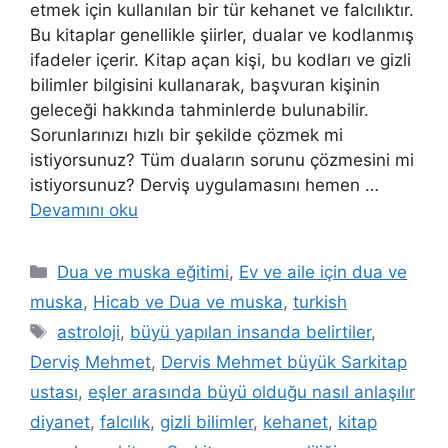
etmek için kullanılan bir tür kehanet ve falcılıktır.
Bu kitaplar genellikle şiirler, dualar ve kodlanmış
ifadeler içerir. Kitap açan kişi, bu kodları ve gizli
bilimler bilgisini kullanarak, başvuran kişinin
geleceği hakkında tahminlerde bulunabilir.
Sorunlarınızı hızlı bir şekilde çözmek mi
istiyorsunuz? Tüm duaların sorunu çözmesini mi
istiyorsunuz? Derviş uygulamasını hemen …
Devamını oku
Dua ve muska eğitimi
,
Ev ve aile için dua ve
muska
,
Hicab ve Dua ve muska
,
turkish
astroloji
,
büyü yapılan insanda belirtiler
,
Derviş Mehmet
,
Dervis Mehmet büyük Sarkitap
ustası
,
eşler arasında büyü olduğu nasıl anlaşılır
diyanet
,
falcılık
,
gizli bilimler
,
kehanet
,
kitap