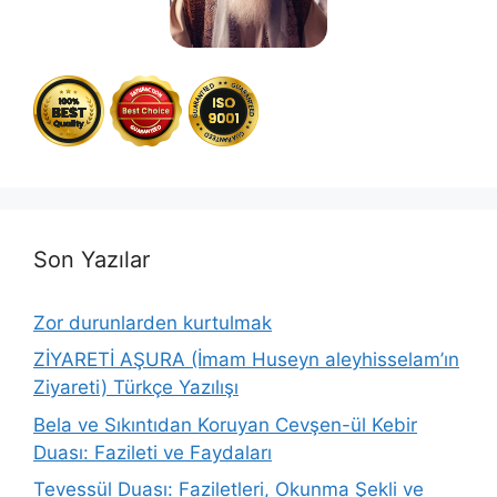
Son Yazılar
Zor durunlarden kurtulmak
ZİYARETİ AŞURA (İmam Huseyn aleyhisselam’ın
Ziyareti) Türkçe Yazılışı
Bela ve Sıkıntıdan Koruyan Cevşen-ül Kebir
Duası: Fazileti ve Faydaları
Tevessül Duası: Faziletleri, Okunma Şekli ve