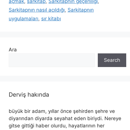
açmak
,
sarkitap
,
Sarkitapnın geçerliliği
,
Sarkitapnın nasıl açıldığı
,
Sarkitapnın
uygulamaları
,
sır kitabı
Ara
Search
Derviş hakında
büyük bir adam, yıllar önce şehirden şehre ve
diyarından diyarda seyahat eden biriydi. Nereye
gitse gittiği haber olurdu, hayatlarının her