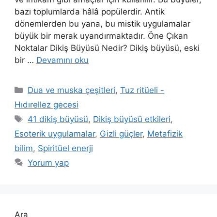
bazı toplumlarda hâlâ popülerdir. Antik
dönemlerden bu yana, bu mistik uygulamalar
büyük bir merak uyandırmaktadır. Öne Çıkan
Noktalar Dikiş Büyüsü Nedir? Dikiş büyüsü, eski
bir …
Devamını oku
Dua ve muska çeşitleri
,
Tuz ritüeli -
Hıdırellez gecesi
41 dikiş büyüsü
,
Dikiş büyüsü etkileri
,
Esoterik uygulamalar
,
Gizli güçler
,
Metafizik
bilim
,
Spiritüel enerji
Yorum yap
Ara