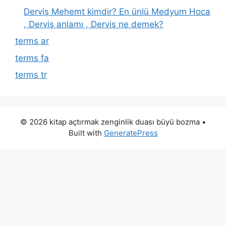
Derviş Mehemt kimdir? En ünlü Medyum Hoca
, Derviş anlamı , Derviş ne demek?
terms ar
terms fa
terms tr
© 2026 kitap açtırmak zenginlik duası büyü bozma
•
Built with
GeneratePress