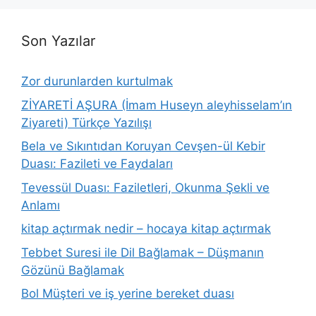
Son Yazılar
Zor durunlarden kurtulmak
ZİYARETİ AŞURA (İmam Huseyn aleyhisselam’ın
Ziyareti) Türkçe Yazılışı
Bela ve Sıkıntıdan Koruyan Cevşen-ül Kebir
Duası: Fazileti ve Faydaları
Tevessül Duası: Faziletleri, Okunma Şekli ve
Anlamı
kitap açtırmak nedir – hocaya kitap açtırmak
Tebbet Suresi ile Dil Bağlamak – Düşmanın
Gözünü Bağlamak
Bol Müşteri ve iş yerine bereket duası