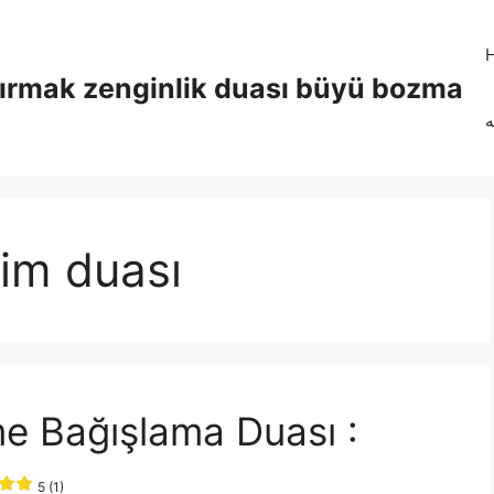
tırmak zenginlik duası büyü bozma
ه
tim duası
e Bağışlama Duası :
5 (1)