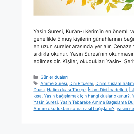
Yasin Suresi, Kur’an-ı Kerim’in en önemli v
genellikle ölmüş kişilerin günahlarının ba
en uzun sureler arasında yer alır. Cenaze 
sıklıkla okunur. Yasin Suresi’nin okunması
edilmesidir. Kişiler, okudukları Yasin-i Şer
Günler duaları
Amme Suresi
,
Dini Ritüeller
,
Dinimiz islam hatim
Duası
,
Hatim duası Türkçe
,
İslam Dini İbadetleri
,
İs
kısa
,
Yasin bağışlamak için hangi dualar okunur?
,
Y
Yasin Suresi
,
Yasin Tebareke Amme Bağışlama Du
Amme okuduktan sonra nasıl bağışlanır?
,
yasini şe