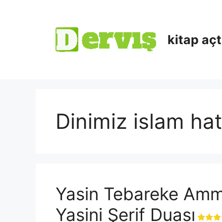
kitap aç
Dinimiz islam ha
Yasin Tebareke Amm
Yasini Şerif Duası