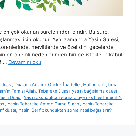
e en çok okunan surelerinden biridir. Bu sure,
ğışlanması için okunur. Aynı zamanda Yasin Suresi,
törenlerinde, mevlitlerde ve özel dini gecelerde
nın en önemli nedenlerinden biri de isteklerin kabul
if …
Devamını oku
 duası
,
Duaların Anlamı
,
Günlük İbadetler
,
Hatim bağışlama
lam'ın Tanrısı Allah
,
Tebareke Duası
,
yasin bağışlama duası
asin Duası
,
Yasin okunduktan sonra ölüye nasıl teslim edilir?
,
ası
,
Yasin Tebareke Amme Cuma Suresi
,
Yasin Tebareke
rif duası
,
Yasini Şerif okunduktan sonra nasıl bağışlanır?