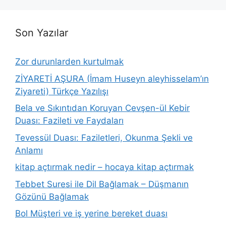
Son Yazılar
Zor durunlarden kurtulmak
ZİYARETİ AŞURA (İmam Huseyn aleyhisselam’ın
Ziyareti) Türkçe Yazılışı
Bela ve Sıkıntıdan Koruyan Cevşen-ül Kebir
Duası: Fazileti ve Faydaları
Tevessül Duası: Faziletleri, Okunma Şekli ve
Anlamı
kitap açtırmak nedir – hocaya kitap açtırmak
Tebbet Suresi ile Dil Bağlamak – Düşmanın
Gözünü Bağlamak
Bol Müşteri ve iş yerine bereket duası