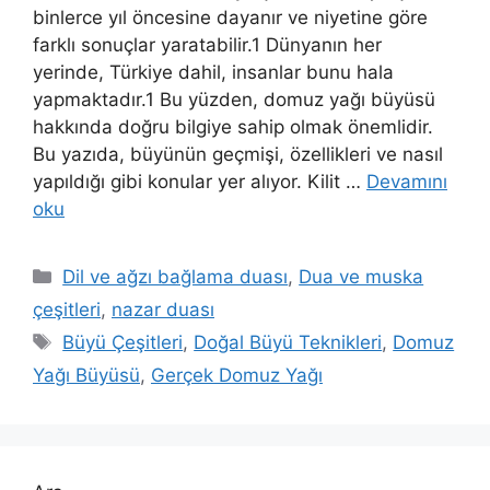
binlerce yıl öncesine dayanır ve niyetine göre
farklı sonuçlar yaratabilir.1 Dünyanın her
yerinde, Türkiye dahil, insanlar bunu hala
yapmaktadır.1 Bu yüzden, domuz yağı büyüsü
hakkında doğru bilgiye sahip olmak önemlidir.
Bu yazıda, büyünün geçmişi, özellikleri ve nasıl
yapıldığı gibi konular yer alıyor. Kilit …
Devamını
oku
Dil ve ağzı bağlama duası
,
Dua ve muska
çeşitleri
,
nazar duası
Büyü Çeşitleri
,
Doğal Büyü Teknikleri
,
Domuz
Yağı Büyüsü
,
Gerçek Domuz Yağı