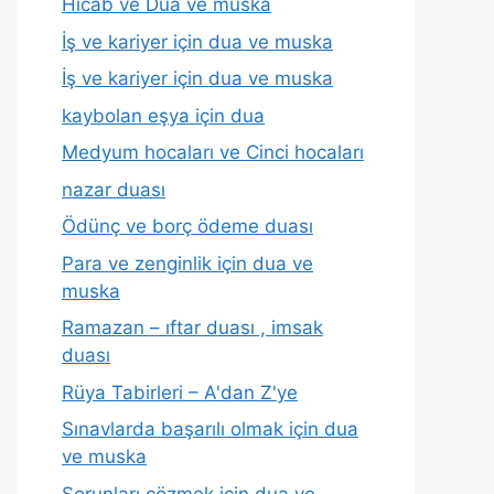
Hicab ve Dua ve muska
İş ve kariyer için dua ve muska
İş ve kariyer için dua ve muska
kaybolan eşya için dua
Medyum hocaları ve Cinci hocaları
nazar duası
Ödünç ve borç ödeme duası
Para ve zenginlik için dua ve
muska
Ramazan – ıftar duası , imsak
duası
Rüya Tabirleri – A'dan Z'ye
Sınavlarda başarılı olmak için dua
ve muska
Sorunları çözmek için dua ve