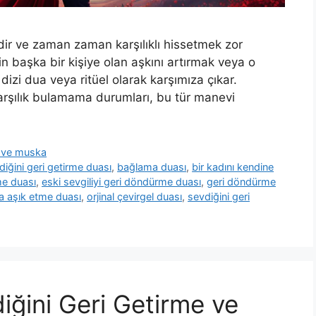
dir ve zaman zaman karşılıklı hissetmek zor
nin başka bir kişiye olan aşkını artırmak veya o
 dizi dua veya ritüel olarak karşımıza çıkar.
 karşılık bulamama durumları, bu tür manevi
ua ve muska
vdiğini geri getirme duası
,
bağlama duası
,
bir kadını kendine
me duası
,
eski sevgiliyi geri döndürme duası
,
geri döndürme
a aşık etme duası
,
orjinal çevirgel duası
,
sevdiğini geri
diğini Geri Getirme ve