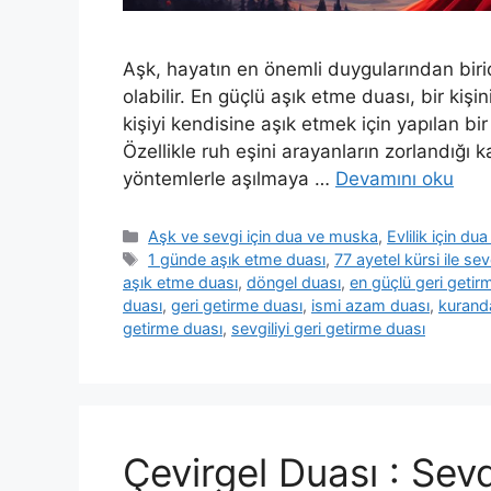
Aşk, hayatın en önemli duygularından biri
olabilir. En güçlü aşık etme duası, bir kişi
kişiyi kendisine aşık etmek için yapılan bir
Özellikle ruh eşini arayanların zorlandığı
yöntemlerle aşılmaya …
Devamını oku
Aşk ve sevgi için dua ve muska
,
Evlilik için d
1 günde aşık etme duası
,
77 ayetel kürsi ile se
aşık etme duası
,
döngel duası
,
en güçlü geri getir
duası
,
geri getirme duası
,
ismi azam duası
,
kurand
getirme duası
,
sevgiliyi geri getirme duası
Çevirgel Duası : Sev