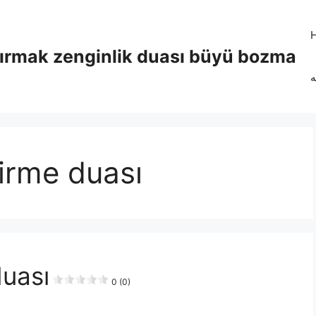
tırmak zenginlik duası büyü bozma
ه
tirme duası
duası
0 (0)