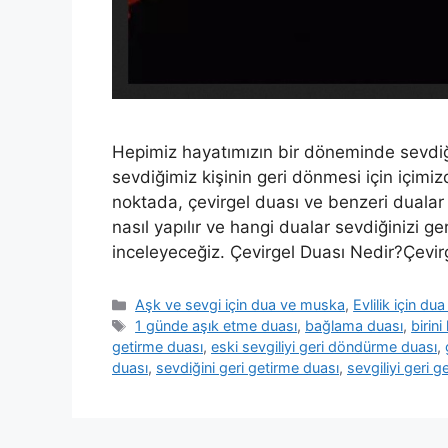
Hepimiz hayatımızın bir döneminde sevdiği
sevdiğimiz kişinin geri dönmesi için içimizd
noktada, çevirgel duası ve benzeri dualar 
nasıl yapılır ve hangi dualar sevdiğinizi ge
inceleyeceğiz. Çevirgel Duası Nedir?Çevi
Aşk ve sevgi için dua ve muska
,
Evlilik için d
1 günde aşık etme duası
,
bağlama duası
,
birin
getirme duası
,
eski sevgiliyi geri döndürme duası
,
duası
,
sevdiğini geri getirme duası
,
sevgiliyi geri 