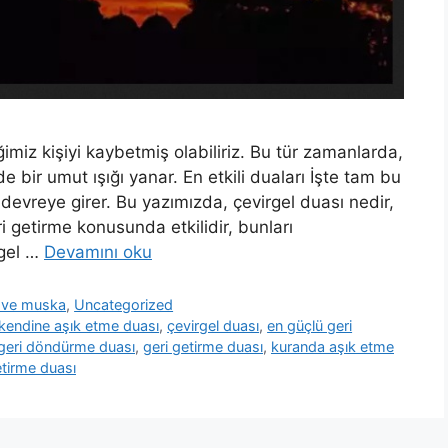
miz kişiyi kaybetmiş olabiliriz. Bu tür zamanlarda,
e bir umut ışığı yanar. En etkili duaları İşte tam bu
devreye girer. Bu yazımızda, çevirgel duası nedir,
ri getirme konusunda etkilidir, bunları
rgel …
Devamını oku
ua ve muska
,
Uncategorized
i kendine aşık etme duası
,
çevirgel duası
,
en güçlü geri
geri döndürme duası
,
geri getirme duası
,
kuranda aşık etme
getirme duası