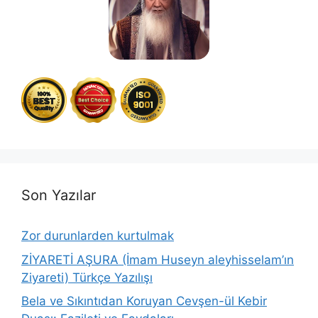
Son Yazılar
Zor durunlarden kurtulmak
ZİYARETİ AŞURA (İmam Huseyn aleyhisselam’ın
Ziyareti) Türkçe Yazılışı
Bela ve Sıkıntıdan Koruyan Cevşen-ül Kebir