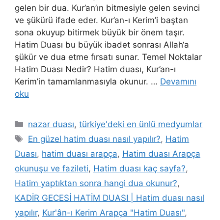
gelen bir dua. Kur’an’ın bitmesiyle gelen sevinci
ve şükürü ifade eder. Kur’an-ı Kerim’i baştan
sona okuyup bitirmek büyük bir önem taşır.
Hatim Duası bu büyük ibadet sonrası Allah‘a
şükür ve dua etme fırsatı sunar. Temel Noktalar
Hatim Duası Nedir? Hatim duası, Kur’an-ı
Kerim’in tamamlanmasıyla okunur. …
Devamını
oku
nazar duası
,
türkiye'deki en ünlü medyumlar
En güzel hatim duası nasıl yapılır?
,
Hatim
Duası
,
hatim duası arapça
,
Hatim duası Arapça
okunuşu ve fazileti
,
Hatim duası kaç sayfa?
,
Hatim yaptıktan sonra hangi dua okunur?
,
KADİR GECESİ HATİM DUASI | Hatim duası nasıl
yapılır
,
Kur'ân-ı Kerim Arapça "Hatim Duası"
,