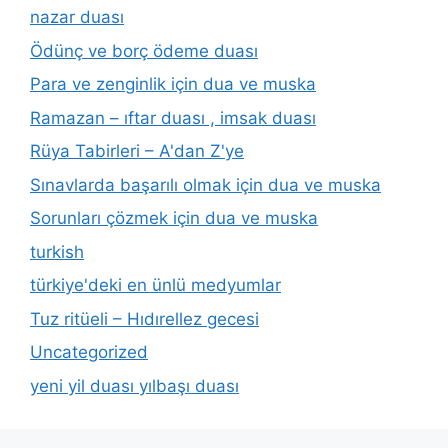
nazar duası
Ödünç ve borç ödeme duası
Para ve zenginlik için dua ve muska
Ramazan – ıftar duası , imsak duası
Rüya Tabirleri – A'dan Z'ye
Sınavlarda başarılı olmak için dua ve muska
Sorunları çözmek için dua ve muska
turkish
türkiye'deki en ünlü medyumlar
Tuz ritüeli – Hıdırellez gecesi
Uncategorized
yeni yil duası yılbaşı duası