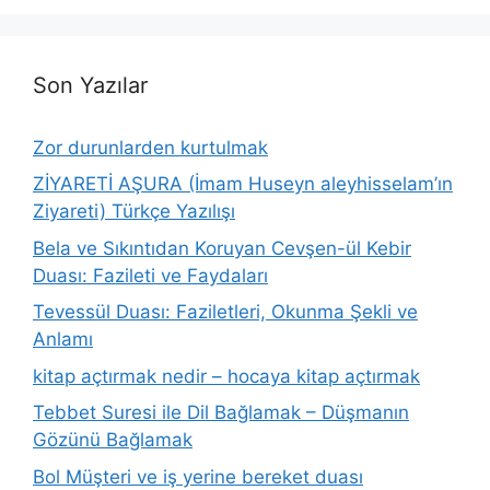
Son Yazılar
Zor durunlarden kurtulmak
ZİYARETİ AŞURA (İmam Huseyn aleyhisselam’ın
Ziyareti) Türkçe Yazılışı
Bela ve Sıkıntıdan Koruyan Cevşen-ül Kebir
Duası: Fazileti ve Faydaları
Tevessül Duası: Faziletleri, Okunma Şekli ve
Anlamı
kitap açtırmak nedir – hocaya kitap açtırmak
Tebbet Suresi ile Dil Bağlamak – Düşmanın
Gözünü Bağlamak
Bol Müşteri ve iş yerine bereket duası