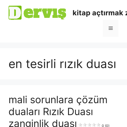
kitap açtırmak
en tesirli rızık duası
mali sorunlara çözüm
duaları Rızık Duası
zanginlik duası
0 (0)