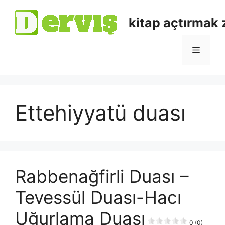
kitap açtırmak
Ettehiyyatü duası
Rabbenağfirli Duası –
Tevessül Duası-Hacı
Uğurlama Duası
0 (0)