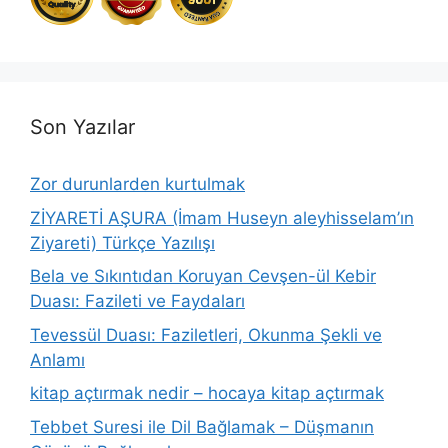
Son Yazılar
Zor durunlarden kurtulmak
ZİYARETİ AŞURA (İmam Huseyn aleyhisselam’ın
Ziyareti) Türkçe Yazılışı
Bela ve Sıkıntıdan Koruyan Cevşen-ül Kebir
Duası: Fazileti ve Faydaları
Tevessül Duası: Faziletleri, Okunma Şekli ve
Anlamı
kitap açtırmak nedir – hocaya kitap açtırmak
Tebbet Suresi ile Dil Bağlamak – Düşmanın