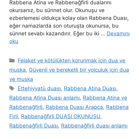
Rabbena Atina ve Rabbenağfirli dualarını
okursanız, bu sünnet olur. Okunuşu ve
ezberlemesi oldukça kolay olan Rabbena Duası,
eğer namazlarda son oturuşta okunursa, bu
sünnet sevabı kazandırır. Eğer bu iki …
Devamını
oku
Felaket ve kötülükten korunmak için dua ve
muska
,
Güvenli ve bereketli bir yolculuk için dua
ve muska
Ettehiyyatü duası
,
Rabbena Atina Duası
,
Rabbena Atina Duası anlamı
,
Rabbena Atina ve
Rabbenağfirli
,
Rabbena Duası Arapça
,
Rabbena
Firli
,
Rabbenağfirli DUASI OKUNUŞU
,
Rabbenağfirli Duası
,
Rabbenağfirli duası anlamı