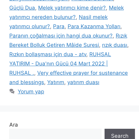
Güçlü Dua
,
Melek yatırımcı kime denir?
,
Melek
yatırımcı nereden bulunur?
,
Nasil melek
yatırımcı olunur?
,
Para
,
Para Kazanma Yolları
,
Paranın çoğalması için hangi dua okunur?
,
Rızık
Bereket Bolluk Getiren Mâide Suresi
,
rızık duası
,
Rızkın bollaşması için dua - atv
,
RUHSAL
YATIRIM - Dua'nın Gücü 04 Mart 2022 |
RUHSAL .
,
Very effective prayer for sustenance
and blessings
,
Yatırım
,
yatırım duası
Yorum yap
Ara
Search