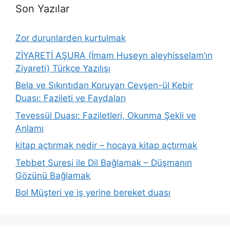
Son Yazılar
Zor durunlarden kurtulmak
ZİYARETİ AŞURA (İmam Huseyn aleyhisselam’ın
Ziyareti) Türkçe Yazılışı
Bela ve Sıkıntıdan Koruyan Cevşen-ül Kebir
Duası: Fazileti ve Faydaları
Tevessül Duası: Faziletleri, Okunma Şekli ve
Anlamı
kitap açtırmak nedir – hocaya kitap açtırmak
Tebbet Suresi ile Dil Bağlamak – Düşmanın
Gözünü Bağlamak
Bol Müşteri ve iş yerine bereket duası