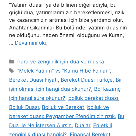
“Yatırım duası” ya da bilinen diğer adıyla, bu
güçlü dua, yatırımlarımızın bereketlenmesi, rızık
ve kazancımızın artması için bize yardımcı olur.
Anahtar Çıkarımlar Bu bölümde, yatırım duasının
ne olduğunu, neden önemli olduğunu ve Kuran,
…
Devamını oku
Para ve zenginlik için dua ve muska
“Melek Yatırım” vs “Kamu Hibe Fonları”
,
Bereket Duası Fiyatı
,
Bereket Duası Türkçe
,
Bir
işin olması için hangi dua okunur?
,
Bol kazanç
için hangi sure okunur?
,
bolluk bereket duası
,
Bolluk Duası
,
Bolluk ve Bereket
,
bolluk ve
bereket duası: Peygamber Efendimizin rızık
,
Bu
Dua İle Ne İstersen Alırsın
,
Dualar
,
En etkili
zenginlik duası hangisi?
,
Finansal Bereket
,