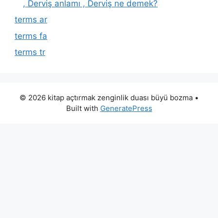
, Derviş anlamı , Derviş ne demek?
terms ar
terms fa
terms tr
© 2026 kitap açtırmak zenginlik duası büyü bozma
•
Built with
GeneratePress