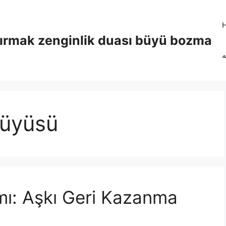
tırmak zenginlik duası büyü bozma
ه
büyüsü
mı: Aşkı Geri Kazanma