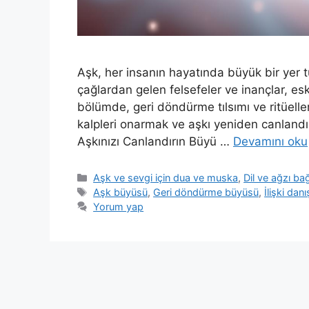
Aşk, her insanın hayatında büyük bir yer t
çağlardan gelen felsefeler ve inançlar, eski
bölümde, geri döndürme tılsımı ve ritüeller
kalpleri onarmak ve aşkı yeniden canlandır
Aşkınızı Canlandırın Büyü …
Devamını oku
Aşk ve sevgi için dua ve muska
,
Dil ve ağzı b
Aşk büyüsü
,
Geri döndürme büyüsü
,
İlişki dan
Yorum yap