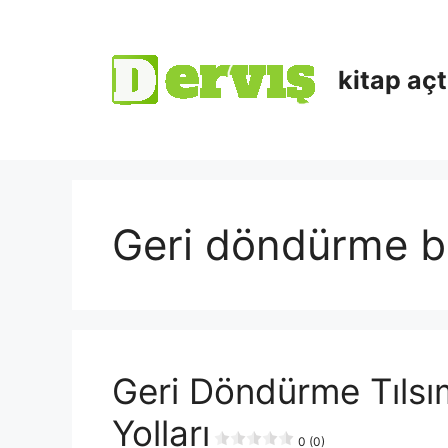
kitap aç
Geri döndürme 
Geri Döndürme Tılsı
Yolları
0 (0)