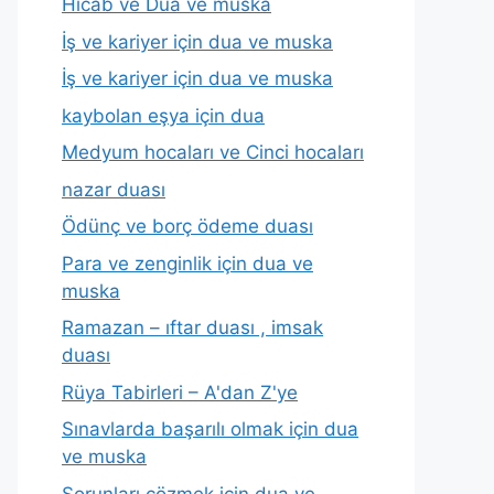
Hicab ve Dua ve muska
İş ve kariyer için dua ve muska
İş ve kariyer için dua ve muska
kaybolan eşya için dua
Medyum hocaları ve Cinci hocaları
nazar duası
Ödünç ve borç ödeme duası
Para ve zenginlik için dua ve
muska
Ramazan – ıftar duası , imsak
duası
Rüya Tabirleri – A'dan Z'ye
Sınavlarda başarılı olmak için dua
ve muska
Sorunları çözmek için dua ve