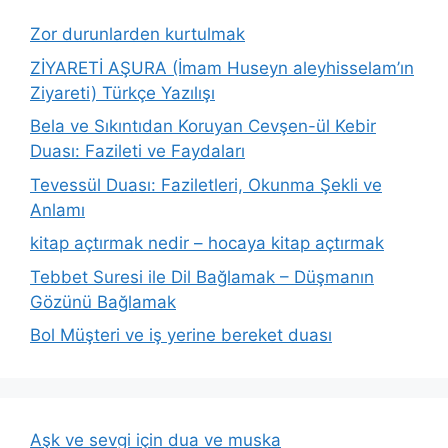
Zor durunlarden kurtulmak
ZİYARETİ AŞURA (İmam Huseyn aleyhisselam’ın
Ziyareti) Türkçe Yazılışı
Bela ve Sıkıntıdan Koruyan Cevşen-ül Kebir
Duası: Fazileti ve Faydaları
Tevessül Duası: Faziletleri, Okunma Şekli ve
Anlamı
kitap açtırmak nedir – hocaya kitap açtırmak
Tebbet Suresi ile Dil Bağlamak – Düşmanın
Gözünü Bağlamak
Bol Müşteri ve iş yerine bereket duası
Aşk ve sevgi için dua ve muska