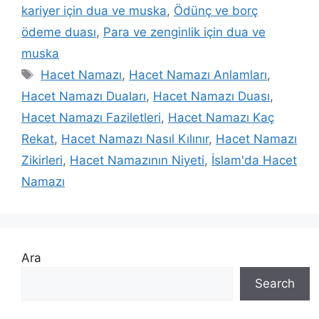
kariyer için dua ve muska
,
Ödünç ve borç
ödeme duası
,
Para ve zenginlik için dua ve
muska
Hacet Namazı
,
Hacet Namazı Anlamları
,
Hacet Namazı Duaları
,
Hacet Namazı Duası
,
Hacet Namazı Faziletleri
,
Hacet Namazı Kaç
Rekat
,
Hacet Namazı Nasıl Kılınır
,
Hacet Namazı
Zikirleri
,
Hacet Namazının Niyeti
,
İslam'da Hacet
Namazı
Ara
Search