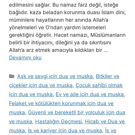
edilmesini sağlar. Bu namaz farz değil, isteğe
bağlıdır. kaza beladan korunma duası İslam dini,
müminlere hayatlarının her anında Allah’a
yönelmeleri ve O’ndan yardım istemeleri
gerektiğini öğretir. Hacet namazı, Müslümanların
belirli bir ihtiyacını, dileğini ya da sıkıntısını
Allah’a arz etmek amacıyla kıldıkları bir …
Devamını oku
Aşk ve sevgi için dua ve muska
,
Bitkiler ve
çiçekler için dua ve muska
,
Çocuk sahibi olmak
için dua ve muska
,
Ev ve aile için dua ve muska
,
Felaket ve kötülükten korunmak için dua ve
muska
,
Güvenli ve bereketli bir yolculuk için dua
ve muska
,
Hastalığın Geçmesi
,
Hicab ve Dua ve
muska
,
İş ve kariyer için dua ve muska
,
İş ve